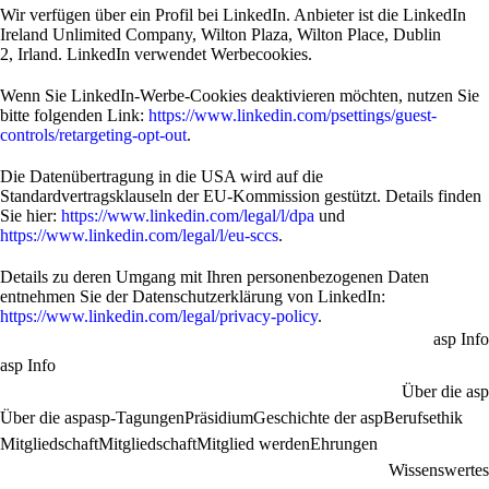
Wir verfügen über ein Profil bei LinkedIn. Anbieter ist die LinkedIn
Ireland Unlimited Company, Wilton Plaza, Wilton Place, Dublin
2, Irland. LinkedIn verwendet Werbecookies.
Wenn Sie LinkedIn-Werbe-Cookies deaktivieren möchten, nutzen Sie
bitte folgenden Link:
https://www.linkedin.com/psettings/guest-
controls/retargeting-opt-out
.
Die Datenübertragung in die USA wird auf die
Standardvertragsklauseln der EU-Kommission gestützt. Details finden
Sie hier:
https://www.linkedin.com/legal/l/dpa
und
https://www.linkedin.com/legal/l/eu-sccs
.
Details zu deren Umgang mit Ihren personenbezogenen Daten
entnehmen Sie der Datenschutzerklärung von LinkedIn:
https://www.linkedin.com/legal/privacy-policy
.
asp Info
asp Info
Über die asp
Über die asp
asp-Tagungen
Präsidium
Geschichte der asp
Berufsethik
Mitgliedschaft
Mitgliedschaft
Mitglied werden
Ehrungen
Wissenswertes