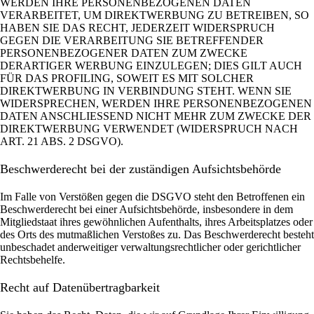
WERDEN IHRE PERSONENBEZOGENEN DATEN
VERARBEITET, UM DIREKTWERBUNG ZU BETREIBEN, SO
HABEN SIE DAS RECHT, JEDERZEIT WIDERSPRUCH
GEGEN DIE VERARBEITUNG SIE BETREFFENDER
PERSONENBEZOGENER DATEN ZUM ZWECKE
DERARTIGER WERBUNG EINZULEGEN; DIES GILT AUCH
FÜR DAS PROFILING, SOWEIT ES MIT SOLCHER
DIREKTWERBUNG IN VERBINDUNG STEHT. WENN SIE
WIDERSPRECHEN, WERDEN IHRE PERSONENBEZOGENEN
DATEN ANSCHLIESSEND NICHT MEHR ZUM ZWECKE DER
DIREKTWERBUNG VERWENDET (WIDERSPRUCH NACH
ART. 21 ABS. 2 DSGVO).
Beschwerde­recht bei der zuständigen Aufsichts­behörde
Im Falle von Verstößen gegen die DSGVO steht den Betroffenen ein
Beschwerderecht bei einer Aufsichtsbehörde, insbesondere in dem
Mitgliedstaat ihres gewöhnlichen Aufenthalts, ihres Arbeitsplatzes oder
des Orts des mutmaßlichen Verstoßes zu. Das Beschwerderecht besteht
unbeschadet anderweitiger verwaltungsrechtlicher oder gerichtlicher
Rechtsbehelfe.
Recht auf Daten­übertrag­barkeit