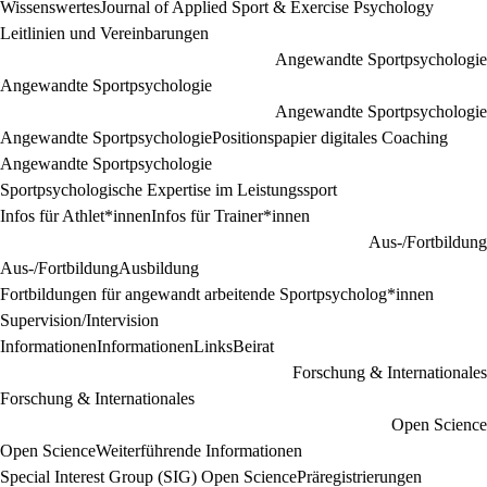
Wissenswertes
Journal of Applied Sport & Exercise Psychology
Leitlinien und Vereinbarungen
Angewandte Sportpsychologie
Angewandte Sportpsychologie
Angewandte Sportpsychologie
Angewandte Sportpsychologie
Positionspapier digitales Coaching
Angewandte Sportpsychologie
Sportpsychologische Expertise im Leistungssport
Infos für Athlet*innen
Infos für Trainer*innen
Aus-/Fortbildung
Aus-/Fortbildung
Ausbildung
Fortbildungen für angewandt arbeitende Sportpsycholog*innen
Supervision/Intervision
Informationen
Informationen
Links
Beirat
Forschung & Internationales
Forschung & Internationales
Open Science
Open Science
Weiterführende Informationen
Special Interest Group (SIG) Open Science
Präregistrierungen