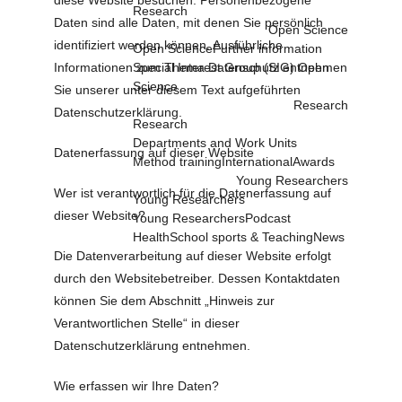
diese Website besuchen. Personenbezogene
Research
Daten sind alle Daten, mit denen Sie persönlich
Open Science
identifiziert werden können. Ausführliche
Open Science
Further information
Informationen zum Thema Datenschutz entnehmen
Special Interest Group (SIG) Open
Science
Sie unserer unter diesem Text aufgeführten
Research
Datenschutzerklärung.
Research
Departments and Work Units
Datenerfassung auf dieser Website
Method training
International
Awards
Young Researchers
Wer ist verantwortlich für die Datenerfassung auf
Young Researchers
dieser Website?
Young Researchers
Podcast
Health
School sports & Teaching
News
Die Datenverarbeitung auf dieser Website erfolgt
durch den Websitebetreiber. Dessen Kontaktdaten
können Sie dem Abschnitt „Hinweis zur
Verantwortlichen Stelle“ in dieser
Datenschutzerklärung entnehmen.
Wie erfassen wir Ihre Daten?