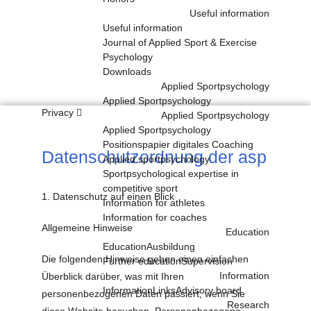
Useful information
Useful information
Journal of Applied Sport & Exercise
Psychology
Downloads
Applied Sportpsychology
Applied Sportpsychology
Privacy
Applied Sportpsychology
Datenschutz
Applied Sportpsychology
Positionspapier digitales Coaching
Datenschutzordnung der asp
Applied sportpsychology
Sportpsychological expertise in
competitive sport
1. Datenschutz auf einen Blick
Information for athletes
Information for coaches
Allgemeine Hinweise
Education
Education
Ausbildung
Die folgenden Hinweise geben einen einfachen
Further education
Supervision
Information
Überblick darüber, was mit Ihren
Information
Links
Advisory board
personenbezogenen Daten passiert, wenn Sie
Research