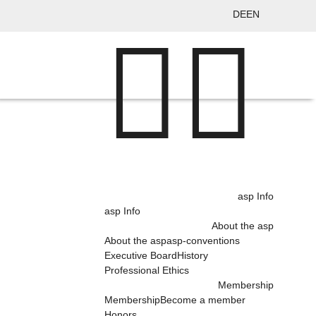
DE
EN
asp Info
asp Info
About the asp
About the asp
asp-conventions
Executive Board
History
Professional Ethics
Membership
Membership
Become a member
Honors