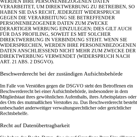
WERDEN IHRE PERSONENBEZOGENEN DATEN
VERARBEITET, UM DIREKTWERBUNG ZU BETREIBEN, SO
HABEN SIE DAS RECHT, JEDERZEIT WIDERSPRUCH
GEGEN DIE VERARBEITUNG SIE BETREFFENDER
PERSONENBEZOGENER DATEN ZUM ZWECKE
DERARTIGER WERBUNG EINZULEGEN; DIES GILT AUCH
FÜR DAS PROFILING, SOWEIT ES MIT SOLCHER
DIREKTWERBUNG IN VERBINDUNG STEHT. WENN SIE
WIDERSPRECHEN, WERDEN IHRE PERSONENBEZOGENEN
DATEN ANSCHLIESSEND NICHT MEHR ZUM ZWECKE DER
DIREKTWERBUNG VERWENDET (WIDERSPRUCH NACH
ART. 21 ABS. 2 DSGVO).
Beschwerde­recht bei der zuständigen Aufsichts­behörde
Im Falle von Verstößen gegen die DSGVO steht den Betroffenen ein
Beschwerderecht bei einer Aufsichtsbehörde, insbesondere in dem
Mitgliedstaat ihres gewöhnlichen Aufenthalts, ihres Arbeitsplatzes oder
des Orts des mutmaßlichen Verstoßes zu. Das Beschwerderecht besteht
unbeschadet anderweitiger verwaltungsrechtlicher oder gerichtlicher
Rechtsbehelfe.
Recht auf Daten­übertrag­barkeit