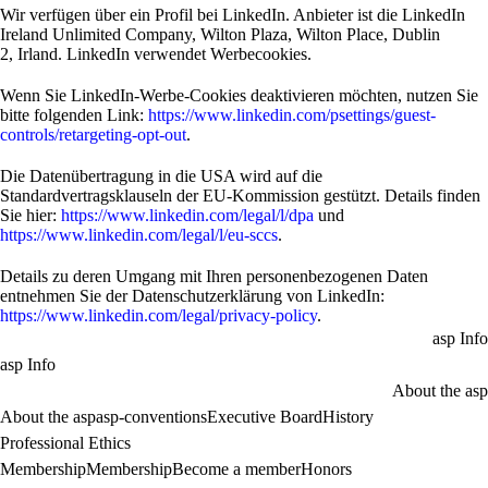
Wir verfügen über ein Profil bei LinkedIn. Anbieter ist die LinkedIn
Ireland Unlimited Company, Wilton Plaza, Wilton Place, Dublin
2, Irland. LinkedIn verwendet Werbecookies.
Wenn Sie LinkedIn-Werbe-Cookies deaktivieren möchten, nutzen Sie
bitte folgenden Link:
https://www.linkedin.com/psettings/guest-
controls/retargeting-opt-out
.
Die Datenübertragung in die USA wird auf die
Standardvertragsklauseln der EU-Kommission gestützt. Details finden
Sie hier:
https://www.linkedin.com/legal/l/dpa
und
https://www.linkedin.com/legal/l/eu-sccs
.
Details zu deren Umgang mit Ihren personenbezogenen Daten
entnehmen Sie der Datenschutzerklärung von LinkedIn:
https://www.linkedin.com/legal/privacy-policy
.
asp Info
asp Info
About the asp
About the asp
asp-conventions
Executive Board
History
Professional Ethics
Membership
Membership
Become a member
Honors