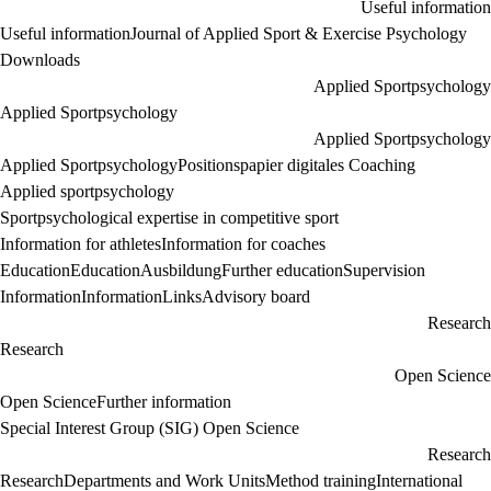
Useful information
Useful information
Journal of Applied Sport & Exercise Psychology
Downloads
Applied Sportpsychology
Applied Sportpsychology
Applied Sportpsychology
Applied Sportpsychology
Positionspapier digitales Coaching
Applied sportpsychology
Sportpsychological expertise in competitive sport
Information for athletes
Information for coaches
Education
Education
Ausbildung
Further education
Supervision
Information
Information
Links
Advisory board
Research
Research
Open Science
Open Science
Further information
Special Interest Group (SIG) Open Science
Research
Research
Departments and Work Units
Method training
International