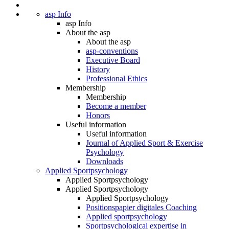
asp Info
asp Info
About the asp
About the asp
asp-conventions
Executive Board
History
Professional Ethics
Membership
Membership
Become a member
Honors
Useful information
Useful information
Journal of Applied Sport & Exercise
Psychology
Downloads
Applied Sportpsychology
Applied Sportpsychology
Applied Sportpsychology
Applied Sportpsychology
Positionspapier digitales Coaching
Applied sportpsychology
Sportpsychological expertise in