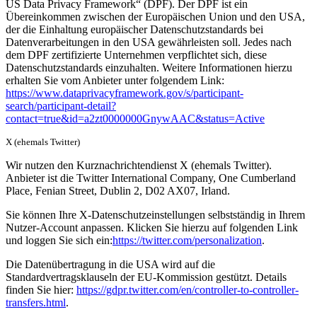
US Data Privacy Framework“ (DPF). Der DPF ist ein
Übereinkommen zwischen der Europäischen Union und den USA,
der die Einhaltung europäischer Datenschutzstandards bei
Datenverarbeitungen in den USA gewährleisten soll. Jedes nach
dem DPF zertifizierte Unternehmen verpflichtet sich, diese
Datenschutzstandards einzuhalten. Weitere Informationen hierzu
erhalten Sie vom Anbieter unter folgendem Link:
https://www.dataprivacyframework.gov/s/participant-
search/participant-detail?
contact=true&id=a2zt0000000GnywAAC&status=Active
X (ehemals Twitter)
Wir nutzen den Kurznachrichtendienst X (ehemals Twitter).
Anbieter ist die Twitter International Company, One Cumberland
Place, Fenian Street, Dublin 2, D02 AX07, Irland.
Sie können Ihre X-Datenschutzeinstellungen selbstständig in Ihrem
Nutzer-Account anpassen. Klicken Sie hierzu auf folgenden Link
und loggen Sie sich ein:
https://twitter.com/personalization
.
Die Datenübertragung in die USA wird auf die
Standardvertragsklauseln der EU-Kommission gestützt. Details
finden Sie hier:
https://gdpr.twitter.com/en/controller-to-controller-
transfers.html
.