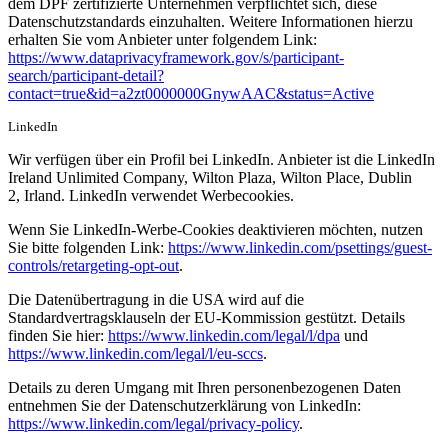
dem DPF zertifizierte Unternehmen verpflichtet sich, diese
Datenschutzstandards einzuhalten. Weitere Informationen hierzu
erhalten Sie vom Anbieter unter folgendem Link:
https://www.dataprivacyframework.gov/s/participant-
search/participant-detail?
contact=true&id=a2zt0000000GnywAAC&status=Active
LinkedIn
Wir verfügen über ein Profil bei LinkedIn. Anbieter ist die LinkedIn
Ireland Unlimited Company, Wilton Plaza, Wilton Place, Dublin
2, Irland. LinkedIn verwendet Werbecookies.
Wenn Sie LinkedIn-Werbe-Cookies deaktivieren möchten, nutzen
Sie bitte folgenden Link:
https://www.linkedin.com/psettings/guest-
controls/retargeting-opt-out
.
Die Datenübertragung in die USA wird auf die
Standardvertragsklauseln der EU-Kommission gestützt. Details
finden Sie hier:
https://www.linkedin.com/legal/l/dpa
und
https://www.linkedin.com/legal/l/eu-sccs
.
Details zu deren Umgang mit Ihren personenbezogenen Daten
entnehmen Sie der Datenschutzerklärung von LinkedIn:
https://www.linkedin.com/legal/privacy-policy
.