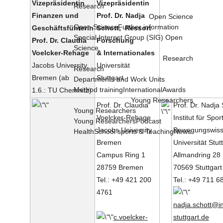
Vizepräsidentin
Vizepräsidentin
Research
Finanzen und
Prof. Dr. Nadja
Open Science
Open Science
Further information
Geschäftsführerin
Schott, Ressort
Special Interest Group (SIG) Open
Prof. Dr. Claudia
Forschung
Science
Voelcker-Rehage
& Internationales
Research
Jacobs University,
Universität
Research
Bremen (ab
Stuttgart
Departments and Work Units
Method training
International
Awards
1.6.: TU Chemnitz)
Young Researchers
Prof. Dr. Claudia
Prof. Dr. Nadja 
Young Researchers
Voelcker-Rehage
Institut für Spor
Young Researchers
Podcast
Jacobs University
Bewegungswiss
Health
School sports & Teaching
News
Bremen
Universität Stut
Campus Ring 1
Allmandring 28
28759 Bremen
70569 Stuttgart
Tel.: +49 421 200
Tel.: +49 711 
4761
nadja.schott@in
c.voelcker-
stuttgart.de