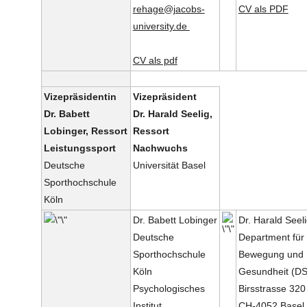
rehage@jacobs-
CV als PDF
university.de
CV als pdf
Vizepräsidentin
Vizepräsident
Dr. Babett
Dr. Harald Seelig,
Lobinger, Ressort
Ressort
Leistungssport
Nachwuchs
Deutsche
Universität Basel
Sporthochschule
Köln
Dr. Babett Lobinger
Dr. Harald Seel
Deutsche
Department für 
Sporthochschule
Bewegung und
Köln
Gesundheit (D
Psychologisches
Birsstrasse 320
Institut
CH-4052 Basel