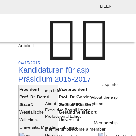
DE
EN
Article
04/15/2015
Kandidaturen für asp
Präsidium 2015-2017
asp Info
Präsident
Vizepräsident
asp Info
Prof. Dr. Bernd
Prof. Dr. Gorden
About the asp
About the asp
asp-conventions
Strauß
Sudeck, Ressort
Executive Board
History
Westfälische
Gesundheitssport
Professional Ethics
Wilhelms-
Universität
Membership
Universität Münster
Tübingen
Membership
Become a member
Honors