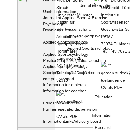
Prof. Dr. Bernd
Prof. Dr. Gord
Useful information
Strauß
Universität Tü
Useful information
Universität Münster
Institut für
Journal of Applied Sport & Exercise
Institut für
Sportwissensch
Psychology
Sportwissenschaft,
Geschwister-Sch
Downloads
Applied Sportpsychology
Arbeitsbereich
Platz
Applied Sportpsychology
Sportpsychologie
72074 Tübinge
Applied Sportpsychology
Horstmarer
Tel.: +49 7071
Applied Sportpsychology
Landweg 62b
Positionspapier digitales Coaching
48149 Münster
Applied sportpsychology
Sportpsychological expertise in
Tel.: + 49 251 83
gorden.sudeck
competitive sport
32316
tuebingen.de
Information for athletes
CV als PDF
Information for coaches
Education
bstrauss@uni-
Education
Ausbildung
Further education
Supervision
muenster.de
Information
CV als PDF
Information
Links
Advisory board
Research