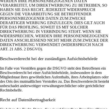
WERDEN IHRE PERSONENBEZOGENEN DATEN
VERARBEITET, UM DIREKTWERBUNG ZU BETREIBEN, SO
HABEN SIE DAS RECHT, JEDERZEIT WIDERSPRUCH
GEGEN DIE VERARBEITUNG SIE BETREFFENDER
PERSONENBEZOGENER DATEN ZUM ZWECKE
DERARTIGER WERBUNG EINZULEGEN; DIES GILT AUCH
FÜR DAS PROFILING, SOWEIT ES MIT SOLCHER
DIREKTWERBUNG IN VERBINDUNG STEHT. WENN SIE
WIDERSPRECHEN, WERDEN IHRE PERSONENBEZOGENEN
DATEN ANSCHLIESSEND NICHT MEHR ZUM ZWECKE DER
DIREKTWERBUNG VERWENDET (WIDERSPRUCH NACH
ART. 21 ABS. 2 DSGVO).
Beschwerde­recht bei der zuständigen Aufsichts­behörde
Im Falle von Verstößen gegen die DSGVO steht den Betroffenen ein
Beschwerderecht bei einer Aufsichtsbehörde, insbesondere in dem
Mitgliedstaat ihres gewöhnlichen Aufenthalts, ihres Arbeitsplatzes oder
des Orts des mutmaßlichen Verstoßes zu. Das Beschwerderecht besteht
unbeschadet anderweitiger verwaltungsrechtlicher oder gerichtlicher
Rechtsbehelfe.
Recht auf Daten­übertrag­barkeit