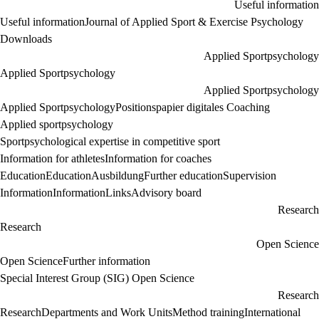
Useful information
Useful information
Journal of Applied Sport & Exercise Psychology
Downloads
Applied Sportpsychology
Applied Sportpsychology
Applied Sportpsychology
Applied Sportpsychology
Positionspapier digitales Coaching
Applied sportpsychology
Sportpsychological expertise in competitive sport
Information for athletes
Information for coaches
Education
Education
Ausbildung
Further education
Supervision
Information
Information
Links
Advisory board
Research
Research
Open Science
Open Science
Further information
Special Interest Group (SIG) Open Science
Research
Research
Departments and Work Units
Method training
International