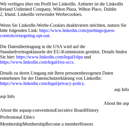
Wir verfügen über ein Profil bei LinkedIn. Anbieter ist die LinkedIn
Ireland Unlimited Company, Wilton Plaza, Wilton Place, Dublin
2, Irland. LinkedIn verwendet Werbecookies.
Wenn Sie LinkedIn-Werbe-Cookies deaktivieren möchten, nutzen Sie
bitte folgenden Link:
https://www.linkedin.com/psettings/guest-
controls/retargeting-opt-out
.
Die Datenübertragung in die USA wird auf die
Standardvertragsklauseln der EU-Kommission gestützt. Details finden
Sie hier:
https://www.linkedin.com/legal/l/dpa
und
https://www.linkedin.com/legal/l/eu-sccs
.
Details zu deren Umgang mit Ihren personenbezogenen Daten
entnehmen Sie der Datenschutzerklärung von LinkedIn:
https://www.linkedin.com/legal/privacy-policy
.
asp Info
asp Info
About the asp
About the asp
asp-conventions
Executive Board
History
Professional Ethics
Membership
Membership
Become a member
Honors