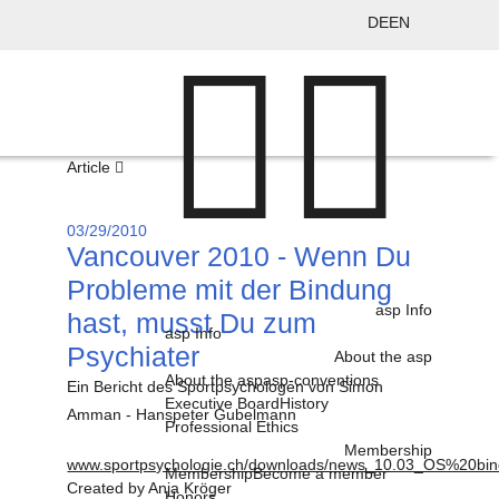
DE
EN
Article
03/29/2010
Vancouver 2010 - Wenn Du
Probleme mit der Bindung
asp Info
hast, musst Du zum
asp Info
Psychiater
About the asp
About the asp
asp-conventions
Ein Bericht des Sportpsychologen von Simon
Executive Board
History
Amman - Hanspeter Gubelmann
Professional Ethics
Membership
www.sportpsychologie.ch/downloads/news_10.03_OS%20bin
Membership
Become a member
Created by
Anja Kröger
Honors