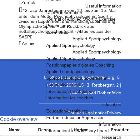
Zurück
Useful information
42. asp-Jahrestagung vom 13. bis zum 15. Mai
Useful information
unter dem Motto: Psychophysiologie im Sport –
Journal of Applied Sport & Exercise
zwischen Experiment und Handlungsoptimierung
Psychology
Olympische Spiele - Ein Rückblick aus
notfallpsychologischer Sicht - Aktuelles aus der
Downloads
SASP
Applied Sportpsychology
Archiv
Applied Sportpsychology
Applied Sportpsychology
Applied Sportpsychology
Positionspapier digitales Coaching
Applied sportpsychology
office
asp-sportpsychologie.org
Sportpsychological expertise in
competitive sport
+49 5424 2090415
Rettbergstr. 2 |
Information for athletes
D-49214 Bad Rothenfelde
Information for coaches
Education
Education
Ausbildung
Contact
Legal notice
Privacy
Further education
Supervision
Cookie overview
Information
Name
Descr.
Lifetime
Provider
Information
Links
Advisory board
Research