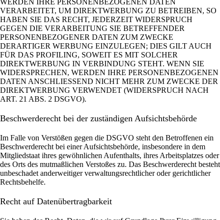
WERDEN IHRE PERSONENBEZOGENEN DATEN
VERARBEITET, UM DIREKTWERBUNG ZU BETREIBEN, SO
HABEN SIE DAS RECHT, JEDERZEIT WIDERSPRUCH
GEGEN DIE VERARBEITUNG SIE BETREFFENDER
PERSONENBEZOGENER DATEN ZUM ZWECKE
DERARTIGER WERBUNG EINZULEGEN; DIES GILT AUCH
FÜR DAS PROFILING, SOWEIT ES MIT SOLCHER
DIREKTWERBUNG IN VERBINDUNG STEHT. WENN SIE
WIDERSPRECHEN, WERDEN IHRE PERSONENBEZOGENEN
DATEN ANSCHLIESSEND NICHT MEHR ZUM ZWECKE DER
DIREKTWERBUNG VERWENDET (WIDERSPRUCH NACH
ART. 21 ABS. 2 DSGVO).
Beschwerde­recht bei der zuständigen Aufsichts­behörde
Im Falle von Verstößen gegen die DSGVO steht den Betroffenen ein
Beschwerderecht bei einer Aufsichtsbehörde, insbesondere in dem
Mitgliedstaat ihres gewöhnlichen Aufenthalts, ihres Arbeitsplatzes oder
des Orts des mutmaßlichen Verstoßes zu. Das Beschwerderecht besteht
unbeschadet anderweitiger verwaltungsrechtlicher oder gerichtlicher
Rechtsbehelfe.
Recht auf Daten­übertrag­barkeit