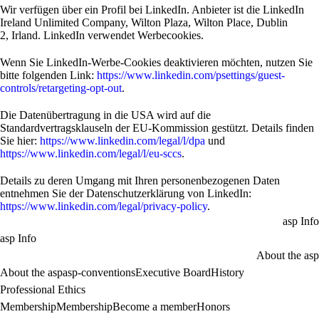
Wir verfügen über ein Profil bei LinkedIn. Anbieter ist die LinkedIn
Ireland Unlimited Company, Wilton Plaza, Wilton Place, Dublin
2, Irland. LinkedIn verwendet Werbecookies.
Wenn Sie LinkedIn-Werbe-Cookies deaktivieren möchten, nutzen Sie
bitte folgenden Link:
https://www.linkedin.com/psettings/guest-
controls/retargeting-opt-out
.
Die Datenübertragung in die USA wird auf die
Standardvertragsklauseln der EU-Kommission gestützt. Details finden
Sie hier:
https://www.linkedin.com/legal/l/dpa
und
https://www.linkedin.com/legal/l/eu-sccs
.
Details zu deren Umgang mit Ihren personenbezogenen Daten
entnehmen Sie der Datenschutzerklärung von LinkedIn:
https://www.linkedin.com/legal/privacy-policy
.
asp Info
asp Info
About the asp
About the asp
asp-conventions
Executive Board
History
Professional Ethics
Membership
Membership
Become a member
Honors