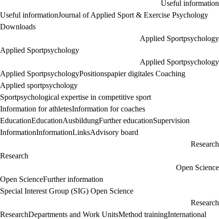
Useful information
Useful information
Journal of Applied Sport & Exercise Psychology
Downloads
Applied Sportpsychology
Applied Sportpsychology
Applied Sportpsychology
Applied Sportpsychology
Positionspapier digitales Coaching
Applied sportpsychology
Sportpsychological expertise in competitive sport
Information for athletes
Information for coaches
Education
Education
Ausbildung
Further education
Supervision
Information
Information
Links
Advisory board
Research
Research
Open Science
Open Science
Further information
Special Interest Group (SIG) Open Science
Research
Research
Departments and Work Units
Method training
International