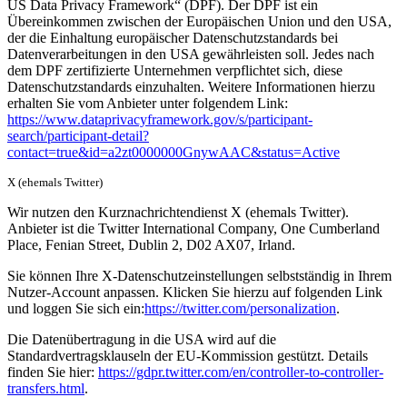
US Data Privacy Framework“ (DPF). Der DPF ist ein
Übereinkommen zwischen der Europäischen Union und den USA,
der die Einhaltung europäischer Datenschutzstandards bei
Datenverarbeitungen in den USA gewährleisten soll. Jedes nach
dem DPF zertifizierte Unternehmen verpflichtet sich, diese
Datenschutzstandards einzuhalten. Weitere Informationen hierzu
erhalten Sie vom Anbieter unter folgendem Link:
https://www.dataprivacyframework.gov/s/participant-
search/participant-detail?
contact=true&id=a2zt0000000GnywAAC&status=Active
X (ehemals Twitter)
Wir nutzen den Kurznachrichtendienst X (ehemals Twitter).
Anbieter ist die Twitter International Company, One Cumberland
Place, Fenian Street, Dublin 2, D02 AX07, Irland.
Sie können Ihre X-Datenschutzeinstellungen selbstständig in Ihrem
Nutzer-Account anpassen. Klicken Sie hierzu auf folgenden Link
und loggen Sie sich ein:
https://twitter.com/personalization
.
Die Datenübertragung in die USA wird auf die
Standardvertragsklauseln der EU-Kommission gestützt. Details
finden Sie hier:
https://gdpr.twitter.com/en/controller-to-controller-
transfers.html
.