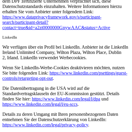
dem DPF zertifizierte Unternehmen verpflichtet sich, diese
Datenschutzstandards einzuhalten. Weitere Informationen hierzu
erhalten Sie vom Anbieter unter folgendem Link:
https://www.dataprivacyframework.gov/s/participant-
search/participant-detail?
contact=true&id=a2zt0000000GnywAAC&status=Active
LinkedIn
Wir verfügen über ein Profil bei LinkedIn. Anbieter ist die LinkedIn
Ireland Unlimited Company, Wilton Plaza, Wilton Place, Dublin
2, Irland. LinkedIn verwendet Werbecookies.
Wenn Sie LinkedIn-Werbe-Cookies deaktivieren möchten, nutzen
Sie bitte folgenden Link:
https://www.linkedin.com/psettings/guest-
controls/retargeting-opt-out
.
Die Datenübertragung in die USA wird auf die
Standardvertragsklauseln der EU-Kommission gestützt. Details
finden Sie hier:
https://www.linkedin.com/legal/l/dpa
und
https://www.linkedin.com/legal/l/eu-sccs
.
Details zu deren Umgang mit Ihren personenbezogenen Daten
entnehmen Sie der Datenschutzerklärung von LinkedIn:
https://www.linkedin.com/legal/privacy-policy
.