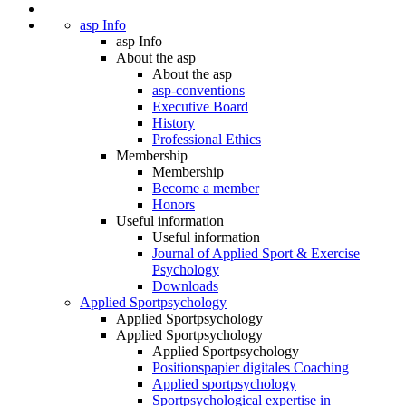
asp Info
asp Info
About the asp
About the asp
asp-conventions
Executive Board
History
Professional Ethics
Membership
Membership
Become a member
Honors
Useful information
Useful information
Journal of Applied Sport & Exercise
Psychology
Downloads
Applied Sportpsychology
Applied Sportpsychology
Applied Sportpsychology
Applied Sportpsychology
Positionspapier digitales Coaching
Applied sportpsychology
Sportpsychological expertise in