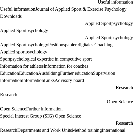
Useful information
Useful information
Journal of Applied Sport & Exercise Psychology
Downloads
Applied Sportpsychology
Applied Sportpsychology
Applied Sportpsychology
Applied Sportpsychology
Positionspapier digitales Coaching
Applied sportpsychology
Sportpsychological expertise in competitive sport
Information for athletes
Information for coaches
Education
Education
Ausbildung
Further education
Supervision
Information
Information
Links
Advisory board
Research
Research
Open Science
Open Science
Further information
Special Interest Group (SIG) Open Science
Research
Research
Departments and Work Units
Method training
International