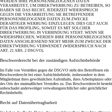
WERDEN IHRE PERSONENBEZOGENEN DATEN
VERARBEITET, UM DIREKTWERBUNG ZU BETREIBEN, SO
HABEN SIE DAS RECHT, JEDERZEIT WIDERSPRUCH
GEGEN DIE VERARBEITUNG SIE BETREFFENDER
PERSONENBEZOGENER DATEN ZUM ZWECKE
DERARTIGER WERBUNG EINZULEGEN; DIES GILT AUCH
FÜR DAS PROFILING, SOWEIT ES MIT SOLCHER
DIREKTWERBUNG IN VERBINDUNG STEHT. WENN SIE
WIDERSPRECHEN, WERDEN IHRE PERSONENBEZOGENEN
DATEN ANSCHLIESSEND NICHT MEHR ZUM ZWECKE DER
DIREKTWERBUNG VERWENDET (WIDERSPRUCH NACH
ART. 21 ABS. 2 DSGVO).
Beschwerde­recht bei der zuständigen Aufsichts­behörde
Im Falle von Verstößen gegen die DSGVO steht den Betroffenen ein
Beschwerderecht bei einer Aufsichtsbehörde, insbesondere in dem
Mitgliedstaat ihres gewöhnlichen Aufenthalts, ihres Arbeitsplatzes oder
des Orts des mutmaßlichen Verstoßes zu. Das Beschwerderecht besteht
unbeschadet anderweitiger verwaltungsrechtlicher oder gerichtlicher
Rechtsbehelfe.
Recht auf Daten­übertrag­barkeit