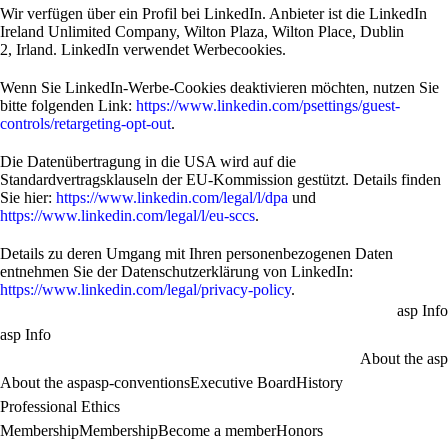
Wir verfügen über ein Profil bei LinkedIn. Anbieter ist die LinkedIn
Ireland Unlimited Company, Wilton Plaza, Wilton Place, Dublin
2, Irland. LinkedIn verwendet Werbecookies.
Wenn Sie LinkedIn-Werbe-Cookies deaktivieren möchten, nutzen Sie
bitte folgenden Link:
https://www.linkedin.com/psettings/guest-
controls/retargeting-opt-out
.
Die Datenübertragung in die USA wird auf die
Standardvertragsklauseln der EU-Kommission gestützt. Details finden
Sie hier:
https://www.linkedin.com/legal/l/dpa
und
https://www.linkedin.com/legal/l/eu-sccs
.
Details zu deren Umgang mit Ihren personenbezogenen Daten
entnehmen Sie der Datenschutzerklärung von LinkedIn:
https://www.linkedin.com/legal/privacy-policy
.
asp Info
asp Info
About the asp
About the asp
asp-conventions
Executive Board
History
Professional Ethics
Membership
Membership
Become a member
Honors