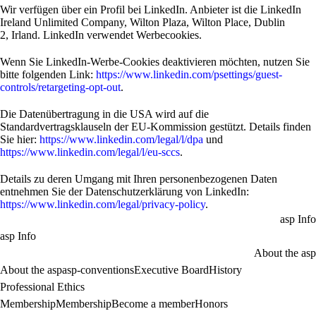
Wir verfügen über ein Profil bei LinkedIn. Anbieter ist die LinkedIn
Ireland Unlimited Company, Wilton Plaza, Wilton Place, Dublin
2, Irland. LinkedIn verwendet Werbecookies.
Wenn Sie LinkedIn-Werbe-Cookies deaktivieren möchten, nutzen Sie
bitte folgenden Link:
https://www.linkedin.com/psettings/guest-
controls/retargeting-opt-out
.
Die Datenübertragung in die USA wird auf die
Standardvertragsklauseln der EU-Kommission gestützt. Details finden
Sie hier:
https://www.linkedin.com/legal/l/dpa
und
https://www.linkedin.com/legal/l/eu-sccs
.
Details zu deren Umgang mit Ihren personenbezogenen Daten
entnehmen Sie der Datenschutzerklärung von LinkedIn:
https://www.linkedin.com/legal/privacy-policy
.
asp Info
asp Info
About the asp
About the asp
asp-conventions
Executive Board
History
Professional Ethics
Membership
Membership
Become a member
Honors