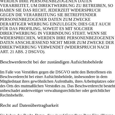
WERDEN IHRE PERSONENBEZOGENEN DATEN
VERARBEITET, UM DIREKTWERBUNG ZU BETREIBEN, SO
HABEN SIE DAS RECHT, JEDERZEIT WIDERSPRUCH
GEGEN DIE VERARBEITUNG SIE BETREFFENDER
PERSONENBEZOGENER DATEN ZUM ZWECKE
DERARTIGER WERBUNG EINZULEGEN; DIES GILT AUCH
FÜR DAS PROFILING, SOWEIT ES MIT SOLCHER
DIREKTWERBUNG IN VERBINDUNG STEHT. WENN SIE
WIDERSPRECHEN, WERDEN IHRE PERSONENBEZOGENEN
DATEN ANSCHLIESSEND NICHT MEHR ZUM ZWECKE DER
DIREKTWERBUNG VERWENDET (WIDERSPRUCH NACH
ART. 21 ABS. 2 DSGVO).
Beschwerde­recht bei der zuständigen Aufsichts­behörde
Im Falle von Verstößen gegen die DSGVO steht den Betroffenen ein
Beschwerderecht bei einer Aufsichtsbehörde, insbesondere in dem
Mitgliedstaat ihres gewöhnlichen Aufenthalts, ihres Arbeitsplatzes oder
des Orts des mutmaßlichen Verstoßes zu. Das Beschwerderecht besteht
unbeschadet anderweitiger verwaltungsrechtlicher oder gerichtlicher
Rechtsbehelfe.
Recht auf Daten­übertrag­barkeit