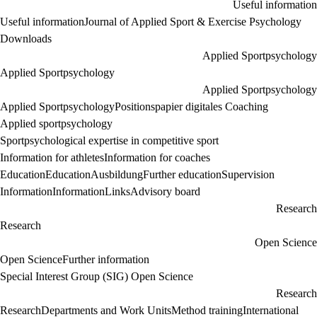
Useful information
Useful information
Journal of Applied Sport & Exercise Psychology
Downloads
Applied Sportpsychology
Applied Sportpsychology
Applied Sportpsychology
Applied Sportpsychology
Positionspapier digitales Coaching
Applied sportpsychology
Sportpsychological expertise in competitive sport
Information for athletes
Information for coaches
Education
Education
Ausbildung
Further education
Supervision
Information
Information
Links
Advisory board
Research
Research
Open Science
Open Science
Further information
Special Interest Group (SIG) Open Science
Research
Research
Departments and Work Units
Method training
International