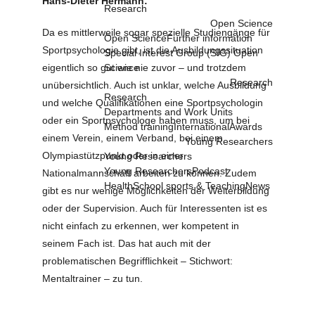
Hans-Dieter Hermann:
Research
Open Science
Da es mittlerweile sogar spezielle Studiengänge für
Open Science
Further information
Sportpsychologie gibt, ist die Ausbildungssituation
Special Interest Group (SIG) Open
eigentlich so gut wie nie zuvor – und trotzdem
Science
Research
unübersichtlich. Auch ist unklar, welche Ausbildung
Research
und welche Qualifikationen eine Sportpsychologin
Departments and Work Units
oder ein Sportpsychologe haben muss, um bei
Method training
International
Awards
einem Verein, einem Verband, bei einem
Young Researchers
Olympiastützpunkt oder in einer
Young Researchers
Young Researchers
Podcast
Nationalmannschaft arbeiten zu können. Zudem
Health
School sports & Teaching
News
gibt es nur wenige Möglichkeiten der Weiterbildung
oder der Supervision. Auch für Interessenten ist es
nicht einfach zu erkennen, wer kompetent in
seinem Fach ist. Das hat auch mit der
problematischen Begrifflichkeit – Stichwort:
Mentaltrainer – zu tun.