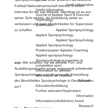
Useful information
Fußball-Nationalmannschaft betreut, in einem
Useful information
Interview für die asp-Website. Allerdings ist es aus
Journal of Applied Sport & Exercise
seiner Sicht wichtig, die Ausbildung weiter zu
Psychology
verbessern und mehr Möglichkeiten für Supervision
Downloads
zu schaffen.
Applied Sportpsychology
Applied Sportpsychology
Applied Sportpsychology
Applied Sportpsychology
Positionspapier digitales Coaching
Applied sportpsychology
Sportpsychological expertise in
asp
:
Wie schätzen Sie die aktuelle Fort- und
competitive sport
Ausbildungssituation junger angewandt arbeitender
Information for athletes
Sportpsychologen und die generelle Entwicklung
Information for coaches
des Berufsfeldes Sportpsychologe in Deutschland
Education
Education
Ausbildung
ein?
Further education
Supervision
Information
Information
Links
Advisory board
Research