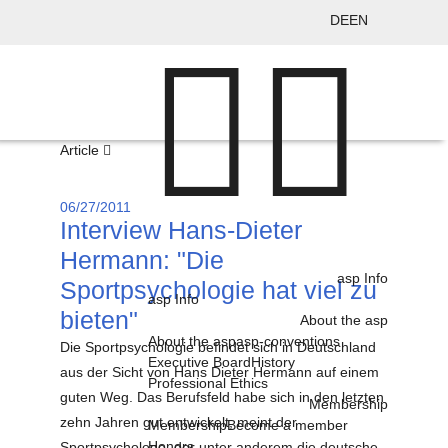
DE
EN
Article
06/27/2011
Interview Hans-Dieter
Hermann: "Die
asp Info
Sportpsychologie hat viel zu
asp Info
bieten"
About the asp
About the asp
asp-conventions
Die Sportpsychologie befindet sich in Deutschland
Executive Board
History
aus der Sicht von Hans Dieter Hermann auf einem
Professional Ethics
guten Weg. Das Berufsfeld habe sich in den letzten
Membership
zehn Jahren gut entwickelt, meint der
Membership
Become a member
Honors
Sportpsychologe, der unter anderem die deutsche