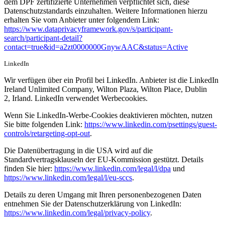
dem DPF zertifizierte Unternehmen verpflichtet sich, diese
Datenschutzstandards einzuhalten. Weitere Informationen hierzu
erhalten Sie vom Anbieter unter folgendem Link:
https://www.dataprivacyframework.gov/s/participant-
search/participant-detail?
contact=true&id=a2zt0000000GnywAAC&status=Active
LinkedIn
Wir verfügen über ein Profil bei LinkedIn. Anbieter ist die LinkedIn
Ireland Unlimited Company, Wilton Plaza, Wilton Place, Dublin
2, Irland. LinkedIn verwendet Werbecookies.
Wenn Sie LinkedIn-Werbe-Cookies deaktivieren möchten, nutzen
Sie bitte folgenden Link:
https://www.linkedin.com/psettings/guest-
controls/retargeting-opt-out
.
Die Datenübertragung in die USA wird auf die
Standardvertragsklauseln der EU-Kommission gestützt. Details
finden Sie hier:
https://www.linkedin.com/legal/l/dpa
und
https://www.linkedin.com/legal/l/eu-sccs
.
Details zu deren Umgang mit Ihren personenbezogenen Daten
entnehmen Sie der Datenschutzerklärung von LinkedIn:
https://www.linkedin.com/legal/privacy-policy
.