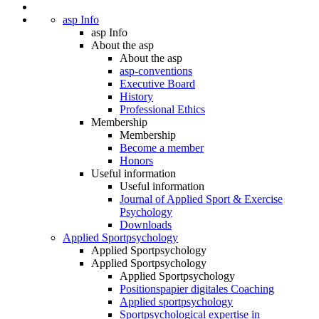
asp Info
asp Info
About the asp
About the asp
asp-conventions
Executive Board
History
Professional Ethics
Membership
Membership
Become a member
Honors
Useful information
Useful information
Journal of Applied Sport & Exercise
Psychology
Downloads
Applied Sportpsychology
Applied Sportpsychology
Applied Sportpsychology
Applied Sportpsychology
Positionspapier digitales Coaching
Applied sportpsychology
Sportpsychological expertise in