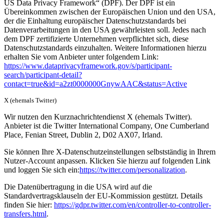
US Data Privacy Framework“ (DPF). Der DPF ist ein
Übereinkommen zwischen der Europäischen Union und den USA,
der die Einhaltung europäischer Datenschutzstandards bei
Datenverarbeitungen in den USA gewährleisten soll. Jedes nach
dem DPF zertifizierte Unternehmen verpflichtet sich, diese
Datenschutzstandards einzuhalten. Weitere Informationen hierzu
erhalten Sie vom Anbieter unter folgendem Link:
https://www.dataprivacyframework.gov/s/participant-
search/participant-detail?
contact=true&id=a2zt0000000GnywAAC&status=Active
X (ehemals Twitter)
Wir nutzen den Kurznachrichtendienst X (ehemals Twitter).
Anbieter ist die Twitter International Company, One Cumberland
Place, Fenian Street, Dublin 2, D02 AX07, Irland.
Sie können Ihre X-Datenschutzeinstellungen selbstständig in Ihrem
Nutzer-Account anpassen. Klicken Sie hierzu auf folgenden Link
und loggen Sie sich ein:
https://twitter.com/personalization
.
Die Datenübertragung in die USA wird auf die
Standardvertragsklauseln der EU-Kommission gestützt. Details
finden Sie hier:
https://gdpr.twitter.com/en/controller-to-controller-
transfers.html
.