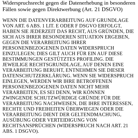
Widerspruchsrecht gegen die Datenerhebung in besonderen
Fällen sowie gegen Direktwerbung (Art. 21 DSGVO)
WENN DIE DATENVERARBEITUNG AUF GRUNDLAGE
VON ART. 6 ABS. 1 LIT. E ODER F DSGVO ERFOLGT,
HABEN SIE JEDERZEIT DAS RECHT, AUS GRÜNDEN, DIE
SICH AUS IHRER BESONDEREN SITUATION ERGEBEN,
GEGEN DIE VERARBEITUNG IHRER
PERSONENBEZOGENEN DATEN WIDERSPRUCH
EINZULEGEN; DIES GILT AUCH FÜR EIN AUF DIESE
BESTIMMUNGEN GESTÜTZTES PROFILING. DIE
JEWEILIGE RECHTSGRUNDLAGE, AUF DENEN EINE
VERARBEITUNG BERUHT, ENTNEHMEN SIE DIESER
DATENSCHUTZERKLÄRUNG. WENN SIE WIDERSPRUCH
EINLEGEN, WERDEN WIR IHRE BETROFFENEN
PERSONENBEZOGENEN DATEN NICHT MEHR
VERARBEITEN, ES SEI DENN, WIR KÖNNEN
ZWINGENDE SCHUTZWÜRDIGE GRÜNDE FÜR DIE
VERARBEITUNG NACHWEISEN, DIE IHRE INTERESSEN,
RECHTE UND FREIHEITEN ÜBERWIEGEN ODER DIE
VERARBEITUNG DIENT DER GELTENDMACHUNG,
AUSÜBUNG ODER VERTEIDIGUNG VON
RECHTSANSPRÜCHEN (WIDERSPRUCH NACH ART. 21
ABS. 1 DSGVO).