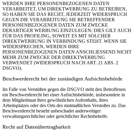
WERDEN IHRE PERSONENBEZOGENEN DATEN
VERARBEITET, UM DIREKTWERBUNG ZU BETREIBEN,
SO HABEN SIE DAS RECHT, JEDERZEIT WIDERSPRUCH
GEGEN DIE VERARBEITUNG SIE BETREFFENDER
PERSONENBEZOGENER DATEN ZUM ZWECKE
DERARTIGER WERBUNG EINZULEGEN; DIES GILT AUCH
FÜR DAS PROFILING, SOWEIT ES MIT SOLCHER
DIREKTWERBUNG IN VERBINDUNG STEHT. WENN SIE
WIDERSPRECHEN, WERDEN IHRE
PERSONENBEZOGENEN DATEN ANSCHLIESSEND NICHT
MEHR ZUM ZWECKE DER DIREKTWERBUNG
VERWENDET (WIDERSPRUCH NACH ART. 21 ABS. 2
DSGVO).
Beschwerde­recht bei der zuständigen Aufsichts­behörde
Im Falle von Verstößen gegen die DSGVO steht den Betroffenen
ein Beschwerderecht bei einer Aufsichtsbehörde, insbesondere in
dem Mitgliedstaat ihres gewöhnlichen Aufenthalts, ihres
Arbeitsplatzes oder des Orts des mutmaßlichen Verstoßes zu. Das
Beschwerderecht besteht unbeschadet anderweitiger
verwaltungsrechtlicher oder gerichtlicher Rechtsbehelfe.
Recht auf Daten­übertrag­barkeit