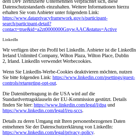
dem DPF zertifizierte Unternehmen verpflichtet sich, diese
Datenschutzstandards einzuhalten. Weitere Informationen hierzu
erhalten Sie vom Anbieter unter folgendem Link:
https://www.dataprivacyframework.gov/s/participant-
search/participant-detail?
contact=true&id=a2zt0000000GnywAAC&status=Active
LinkedIn
Wir verfügen über ein Profil bei LinkedIn. Anbieter ist die LinkedIn
Ireland Unlimited Company, Wilton Plaza, Wilton Place, Dublin
2, Irland. LinkedIn verwendet Werbecookies.
Wenn Sie LinkedIn-Werbe-Cookies deaktivieren möchten, nutzen
Sie bitte folgenden Link:
https://www.linkedin.com/psettings/guest-
controls/retargeting-opt-out
.
Die Datenübertragung in die USA wird auf die
Standardvertragsklauseln der EU-Kommission gestützt. Details
finden Sie hier:
https://www.linkedin.com/legal/l/dpa
und
https://www.linkedin.com/legal/l/eu-sccs
.
Details zu deren Umgang mit Ihren personenbezogenen Daten
entnehmen Sie der Datenschutzerklärung von LinkedIn:
https://www.linkedin.com/legal/privacy-policy
.