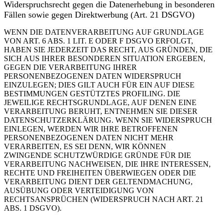
Widerspruchsrecht gegen die Datenerhebung in besonderen
Fällen sowie gegen Direktwerbung (Art. 21 DSGVO)
WENN DIE DATENVERARBEITUNG AUF GRUNDLAGE
VON ART. 6 ABS. 1 LIT. E ODER F DSGVO ERFOLGT,
HABEN SIE JEDERZEIT DAS RECHT, AUS GRÜNDEN, DIE
SICH AUS IHRER BESONDEREN SITUATION ERGEBEN,
GEGEN DIE VERARBEITUNG IHRER
PERSONENBEZOGENEN DATEN WIDERSPRUCH
EINZULEGEN; DIES GILT AUCH FÜR EIN AUF DIESE
BESTIMMUNGEN GESTÜTZTES PROFILING. DIE
JEWEILIGE RECHTSGRUNDLAGE, AUF DENEN EINE
VERARBEITUNG BERUHT, ENTNEHMEN SIE DIESER
DATENSCHUTZERKLÄRUNG. WENN SIE WIDERSPRUCH
EINLEGEN, WERDEN WIR IHRE BETROFFENEN
PERSONENBEZOGENEN DATEN NICHT MEHR
VERARBEITEN, ES SEI DENN, WIR KÖNNEN
ZWINGENDE SCHUTZWÜRDIGE GRÜNDE FÜR DIE
VERARBEITUNG NACHWEISEN, DIE IHRE INTERESSEN,
RECHTE UND FREIHEITEN ÜBERWIEGEN ODER DIE
VERARBEITUNG DIENT DER GELTENDMACHUNG,
AUSÜBUNG ODER VERTEIDIGUNG VON
RECHTSANSPRÜCHEN (WIDERSPRUCH NACH ART. 21
ABS. 1 DSGVO).