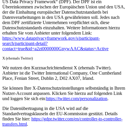
US Data Privacy Framework“ (DPF). Der DPF ist ein
Übereinkommen zwischen der Europäischen Union und den USA,
der die Einhaltung europäischer Datenschutzstandards bei
Datenverarbeitungen in den USA gewährleisten soll. Jedes nach
dem DPF zertifizierte Unternehmen verpflichtet sich, diese
Datenschutzstandards einzuhalten. Weitere Informationen hierzu
erhalten Sie vom Anbieter unter folgendem Link:
https://www.dataprivacyframework.gov/s/participant-
search/participant-detail?
contact=true&id=a2zt0000000GnywAAC&status=Active
X (ehemals Twitter)
Wir nutzen den Kurznachrichtendienst X (ehemals Twitter).
Anbieter ist die Twitter International Company, One Cumberland
Place, Fenian Street, Dublin 2, D02 AX07, Irland.
Sie können Ihre X-Datenschutzeinstellungen selbstständig in Ihrem
Nutzer-Account anpassen. Klicken Sie hierzu auf folgenden Link
und loggen Sie sich ein:
https://twitter.com/personalization
.
Die Datenübertragung in die USA wird auf die
Standardvertragsklauseln der EU-Kommission gestützt. Details
finden Sie hier:
https://gdpr.twitter.com/en/controller-to-controller-
transfers.html
.