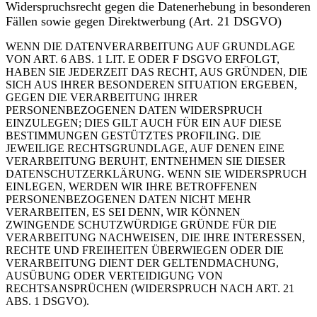
Widerspruchsrecht gegen die Datenerhebung in besonderen
Fällen sowie gegen Direktwerbung (Art. 21 DSGVO)
WENN DIE DATENVERARBEITUNG AUF GRUNDLAGE
VON ART. 6 ABS. 1 LIT. E ODER F DSGVO ERFOLGT,
HABEN SIE JEDERZEIT DAS RECHT, AUS GRÜNDEN, DIE
SICH AUS IHRER BESONDEREN SITUATION ERGEBEN,
GEGEN DIE VERARBEITUNG IHRER
PERSONENBEZOGENEN DATEN WIDERSPRUCH
EINZULEGEN; DIES GILT AUCH FÜR EIN AUF DIESE
BESTIMMUNGEN GESTÜTZTES PROFILING. DIE
JEWEILIGE RECHTSGRUNDLAGE, AUF DENEN EINE
VERARBEITUNG BERUHT, ENTNEHMEN SIE DIESER
DATENSCHUTZERKLÄRUNG. WENN SIE WIDERSPRUCH
EINLEGEN, WERDEN WIR IHRE BETROFFENEN
PERSONENBEZOGENEN DATEN NICHT MEHR
VERARBEITEN, ES SEI DENN, WIR KÖNNEN
ZWINGENDE SCHUTZWÜRDIGE GRÜNDE FÜR DIE
VERARBEITUNG NACHWEISEN, DIE IHRE INTERESSEN,
RECHTE UND FREIHEITEN ÜBERWIEGEN ODER DIE
VERARBEITUNG DIENT DER GELTENDMACHUNG,
AUSÜBUNG ODER VERTEIDIGUNG VON
RECHTSANSPRÜCHEN (WIDERSPRUCH NACH ART. 21
ABS. 1 DSGVO).