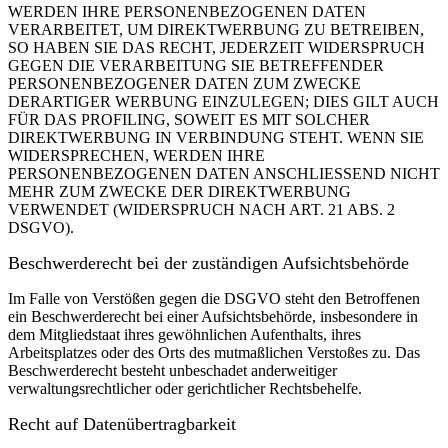
WERDEN IHRE PERSONENBEZOGENEN DATEN
VERARBEITET, UM DIREKTWERBUNG ZU BETREIBEN,
SO HABEN SIE DAS RECHT, JEDERZEIT WIDERSPRUCH
GEGEN DIE VERARBEITUNG SIE BETREFFENDER
PERSONENBEZOGENER DATEN ZUM ZWECKE
DERARTIGER WERBUNG EINZULEGEN; DIES GILT AUCH
FÜR DAS PROFILING, SOWEIT ES MIT SOLCHER
DIREKTWERBUNG IN VERBINDUNG STEHT. WENN SIE
WIDERSPRECHEN, WERDEN IHRE
PERSONENBEZOGENEN DATEN ANSCHLIESSEND NICHT
MEHR ZUM ZWECKE DER DIREKTWERBUNG
VERWENDET (WIDERSPRUCH NACH ART. 21 ABS. 2
DSGVO).
Beschwerde­recht bei der zuständigen Aufsichts­behörde
Im Falle von Verstößen gegen die DSGVO steht den Betroffenen
ein Beschwerderecht bei einer Aufsichtsbehörde, insbesondere in
dem Mitgliedstaat ihres gewöhnlichen Aufenthalts, ihres
Arbeitsplatzes oder des Orts des mutmaßlichen Verstoßes zu. Das
Beschwerderecht besteht unbeschadet anderweitiger
verwaltungsrechtlicher oder gerichtlicher Rechtsbehelfe.
Recht auf Daten­übertrag­barkeit