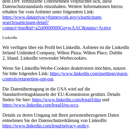
dem DPF zertifizierte Unternehmen verpflichtet sich, diese
Datenschutzstandards einzuhalten. Weitere Informationen hierzu
erhalten Sie vom Anbieter unter folgendem Link:
https://www.dataprivacyframework.gov/s/participant-
search/participant-detail?
contact=true&id=a2zt0000000GnywAAC&status=Active
LinkedIn
Wir verfügen über ein Profil bei LinkedIn. Anbieter ist die LinkedIn
Ireland Unlimited Company, Wilton Plaza, Wilton Place, Dublin
2, Irland. LinkedIn verwendet Werbecookies.
Wenn Sie LinkedIn-Werbe-Cookies deaktivieren möchten, nutzen
Sie bitte folgenden Link:
https://www.linkedin.com/psettings/guest-
controls/retargeting-opt-out
.
Die Datenübertragung in die USA wird auf die
Standardvertragsklauseln der EU-Kommission gestützt. Details
finden Sie hier:
https://www.linkedin.com/legal/l/dpa
und
https://www.linkedin.com/legal/l/eu-sccs
.
Details zu deren Umgang mit Ihren personenbezogenen Daten
entnehmen Sie der Datenschutzerklärung von LinkedIn:
https://www.linkedin.com/legal/privacy-policy
.