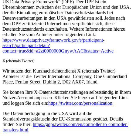
US Data Privacy Framework“ (DPF). Der DPF ist ein
Übereinkommen zwischen der Europäischen Union und den USA,
der die Einhaltung europäischer Datenschutzstandards bei
Datenverarbeitungen in den USA gewährleisten soll. Jedes nach
dem DPF zertifizierte Unternehmen verpflichtet sich, diese
Datenschutzstandards einzuhalten. Weitere Informationen hierzu
erhalten Sie vom Anbieter unter folgendem Link:
https://www.dataprivacyframework.gov/s/participant-
search/participant-detail?
contact=true&id=a2zt0000000GnywAAC&status=Active
X (ehemals Twitter)
Wir nutzen den Kurznachrichtendienst X (ehemals Twitter).
Anbieter ist die Twitter International Company, One Cumberland
Place, Fenian Street, Dublin 2, D02 AX07, Irland.
Sie können Ihre X-Datenschutzeinstellungen selbstständig in Ihrem
Nutzer-Account anpassen. Klicken Sie hierzu auf folgenden Link
und loggen Sie sich ein:
https://twitter.com/personalization
.
Die Datenübertragung in die USA wird auf die
Standardvertragsklauseln der EU-Kommission gestützt. Details
finden Sie hier:
https://gdpr.twitter.com/en/controller-to-controller-
transfers.html
.