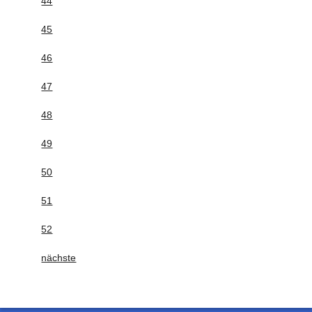
44
45
46
47
48
49
50
51
52
nächste