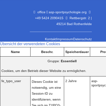
office
asp-sportpsychologie.org
+49 5424 2090415
Rettbergstr. 2 |
49214 Bad Rothenfelde
Kontakt
Impressum
Datenschutz
Übersicht der verwendeten Cookies
Name
Beschr.
Speicherdauer
Pro
Gruppe:
Essentiell
Cookies, um den Betrieb dieser Website zu ermöglichen.
fe_typo_user
2 Jahre
asp-
Dieses Cookie ist
sportpsyc
notwendig, um eine
Session-ID zu
identifizieren, wenn
Sie sich im TYPO3-