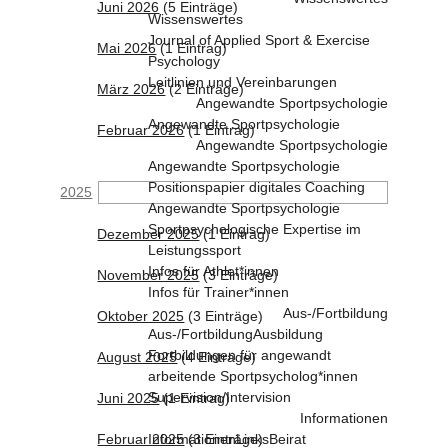
Juni 2026
(5 Einträge)
Wissenswertes
Journal of Applied Sport & Exercise
Mai 2026
(1 Eintrag)
Psychology
Leitlinien und Vereinbarungen
März 2026
(2 Einträge)
Angewandte Sportpsychologie
Angewandte Sportpsychologie
Februar 2026
(1 Eintrag)
Angewandte Sportpsychologie
Angewandte Sportpsychologie
Positionspapier digitales Coaching
2025
Angewandte Sportpsychologie
Sportpsychologische Expertise im
Dezember 2025
(1 Eintrag)
Leistungssport
Infos für Athlet*innen
November 2025
(3 Einträge)
Infos für Trainer*innen
Aus-/Fortbildung
Oktober 2025
(3 Einträge)
Aus-/Fortbildung
Ausbildung
Fortbildungen für angewandt
August 2025
(4 Einträge)
arbeitende Sportpsycholog*innen
Supervision/Intervision
Juni 2025
(1 Eintrag)
Informationen
Februar 2025
Informationen
(3 Einträge)
Links
Beirat