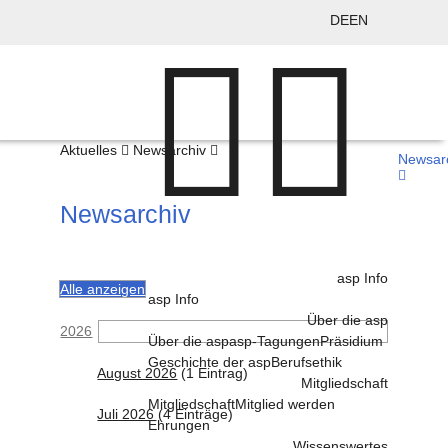
DE
EN
Aktuelles
Newsarchiv
Newsar
Newsarchiv
asp Info
Alle anzeigen
asp Info
Über die asp
2026
Über die asp
asp-Tagungen
Präsidium
Geschichte der asp
Berufsethik
August 2026
(1 Eintrag)
Mitgliedschaft
Mitgliedschaft
Mitglied werden
Juli 2026
(4 Einträge)
Ehrungen
Wissenswertes