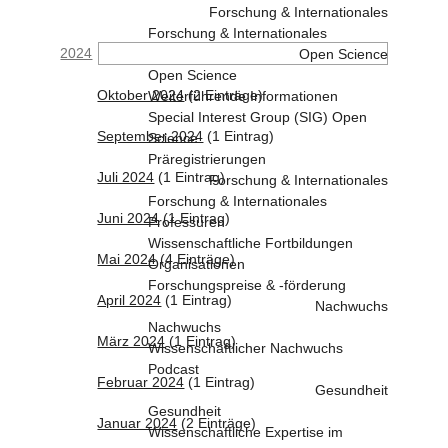
Forschung & Internationales
Forschung & Internationales
2024
Open Science
Open Science
Oktober 2024
(2 Einträge)
Weiterführende Informationen
Special Interest Group (SIG) Open
September 2024
(1 Eintrag)
Science
Präregistrierungen
Juli 2024
(1 Eintrag)
Forschung & Internationales
Forschung & Internationales
Juni 2024
(1 Eintrag)
Professuren
Wissenschaftliche Fortbildungen
Mai 2024
(4 Einträge)
Organisationen
Forschungspreise & -förderung
April 2024
(1 Eintrag)
Nachwuchs
Nachwuchs
März 2024
(1 Eintrag)
Wissenschaftlicher Nachwuchs
Podcast
Februar 2024
(1 Eintrag)
Gesundheit
Gesundheit
Januar 2024
(2 Einträge)
Wissenschaftliche Expertise im