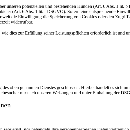
er unseren potenziellen und bestehenden Kunden (Art. 6 Abs. 1 lit. b 
ieter (Art. 6 Abs. 1 lit. f DSGVO). Sofern eine entsprechende Einwilli
eit die Einwilligung die Speicherung von Cookies oder den Zugriff a
rzeit widerrufbar.
 wie dies zur Erfüllung seiner Leistungspflichten erforderlich ist und
des oben genannten Dienstes geschlossen. Hierbei handelt es sich um 
itebesucher nur nach unseren Weisungen und unter Einhaltung der DSG
onen
en sehr ernst. Wir behandeln Ihre personenbezogenen Daten vertraulich