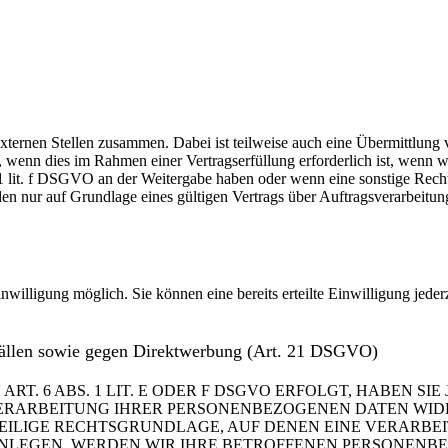
xternen Stellen zusammen. Dabei ist teilweise auch eine Übermittlung 
wenn dies im Rahmen einer Vertragserfüllung erforderlich ist, wenn wir
. 1 lit. f DSGVO an der Weitergabe haben oder wenn eine sonstige Rec
 nur auf Grundlage eines gültigen Vertrags über Auftragsverarbeitung
nwilligung möglich. Sie können eine bereits erteilte Einwilligung jede
Fällen sowie gegen Direktwerbung (Art. 21 DSGVO)
 6 ABS. 1 LIT. E ODER F DSGVO ERFOLGT, HABEN SIE 
ERARBEITUNG IHRER PERSONENBEZOGENEN DATEN WIDER
WEILIGE RECHTSGRUNDLAGE, AUF DENEN EINE VERARBE
LEGEN, WERDEN WIR IHRE BETROFFENEN PERSONENBEZ