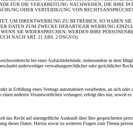
E FÜR DIE VERARBEITUNG NACHWEISEN, DIE IHRE INT
ÜBUNG ODER VERTEIDIGUNG VON RECHTSANSPRÜCHEN (W
T, UM DIREKTWERBUNG ZU BETREIBEN, SO HABEN SIE 
R DATEN ZUM ZWECKE DERARTIGER WERBUNG EINZULEGE
. WENN SIE WIDERSPRECHEN, WERDEN IHRE PERSONEN
 NACH ART. 21 ABS. 2 DSGVO).
chwerderecht bei einer Aufsichtsbehörde, insbesondere in dem Mitglied
schadet anderweitiger verwaltungsrechtlicher oder gerichtlicher Recht
der in Erfüllung eines Vertrags automatisiert verarbeiten, an sich ode
 einen anderen Verantwortlichen verlangen, erfolgt dies nur, soweit es 
eit das Recht auf unentgeltliche Auskunft über Ihre gespeicherten p
hung dieser Daten. Hierzu sowie zu weiteren Fragen zum Thema person