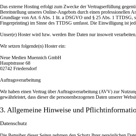
Das externe Hosting erfolgt zum Zwecke der Vertragserfüllung gegenüb
Bereitstellung unseres Online-Angebots durch einen professionellen Anb
Grundlage von Art. 6 Abs. 1 lit. a DSGVO und § 25 Abs. 1 TTDSG, sow
Fingerprinting) im Sinne des TTDSG umfasst. Die Einwilligung ist jede
Unser(e) Hoster wird bzw. werden Ihre Daten nur insoweit verarbeiten,
Wir setzen folgende(n) Hoster ein:
Neue Medien Muennich GmbH
Hauptstrasse 68
02742 Friedersdorf
Auftragsverarbeitung
Wir haben einen Vertrag über Auftragsverarbeitung (AVV) zur Nutzung 
gewährleistet, dass dieser die personenbezogenen Daten unserer Webs
3. Allgemeine Hinweise und Pflicht­informati
Datenschutz
Die Betreiber dieser Seiten nehmen den Schutz Ihrer persönlichen Dat