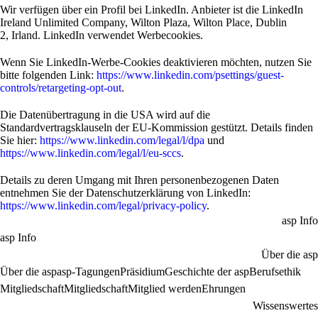
Wir verfügen über ein Profil bei LinkedIn. Anbieter ist die LinkedIn
Ireland Unlimited Company, Wilton Plaza, Wilton Place, Dublin
2, Irland. LinkedIn verwendet Werbecookies.
Wenn Sie LinkedIn-Werbe-Cookies deaktivieren möchten, nutzen Sie
bitte folgenden Link:
https://www.linkedin.com/psettings/guest-
controls/retargeting-opt-out
.
Die Datenübertragung in die USA wird auf die
Standardvertragsklauseln der EU-Kommission gestützt. Details finden
Sie hier:
https://www.linkedin.com/legal/l/dpa
und
https://www.linkedin.com/legal/l/eu-sccs
.
Details zu deren Umgang mit Ihren personenbezogenen Daten
entnehmen Sie der Datenschutzerklärung von LinkedIn:
https://www.linkedin.com/legal/privacy-policy
.
asp Info
asp Info
Über die asp
Über die asp
asp-Tagungen
Präsidium
Geschichte der asp
Berufsethik
Mitgliedschaft
Mitgliedschaft
Mitglied werden
Ehrungen
Wissenswertes