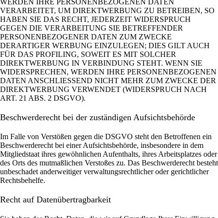
WERDEN IHRE PERSONENBEZOGENEN DATEN
VERARBEITET, UM DIREKTWERBUNG ZU BETREIBEN, SO
HABEN SIE DAS RECHT, JEDERZEIT WIDERSPRUCH
GEGEN DIE VERARBEITUNG SIE BETREFFENDER
PERSONENBEZOGENER DATEN ZUM ZWECKE
DERARTIGER WERBUNG EINZULEGEN; DIES GILT AUCH
FÜR DAS PROFILING, SOWEIT ES MIT SOLCHER
DIREKTWERBUNG IN VERBINDUNG STEHT. WENN SIE
WIDERSPRECHEN, WERDEN IHRE PERSONENBEZOGENEN
DATEN ANSCHLIESSEND NICHT MEHR ZUM ZWECKE DER
DIREKTWERBUNG VERWENDET (WIDERSPRUCH NACH
ART. 21 ABS. 2 DSGVO).
Beschwerde­recht bei der zuständigen Aufsichts­behörde
Im Falle von Verstößen gegen die DSGVO steht den Betroffenen ein
Beschwerderecht bei einer Aufsichtsbehörde, insbesondere in dem
Mitgliedstaat ihres gewöhnlichen Aufenthalts, ihres Arbeitsplatzes oder
des Orts des mutmaßlichen Verstoßes zu. Das Beschwerderecht besteht
unbeschadet anderweitiger verwaltungsrechtlicher oder gerichtlicher
Rechtsbehelfe.
Recht auf Daten­übertrag­barkeit