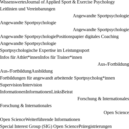
Wissenswertes
Journal of Applied Sport & Exercise Psychology
Leitlinien und Vereinbarungen
Angewandte Sportpsychologie
Angewandte Sportpsychologie
Angewandte Sportpsychologie
Angewandte Sportpsychologie
Positionspapier digitales Coaching
Angewandte Sportpsychologie
Sportpsychologische Expertise im Leistungssport
Infos für Athlet*innen
Infos für Trainer*innen
Aus-/Fortbildung
Aus-/Fortbildung
Ausbildung
Fortbildungen für angewandt arbeitende Sportpsycholog*innen
Supervision/Intervision
Informationen
Informationen
Links
Beirat
Forschung & Internationales
Forschung & Internationales
Open Science
Open Science
Weiterführende Informationen
Special Interest Group (SIG) Open Science
Präregistrierungen