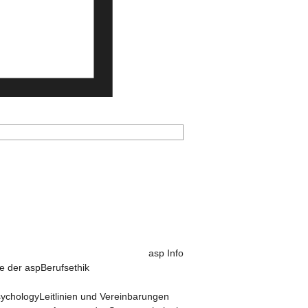
asp Info
e der asp
Berufsethik
sychology
Leitlinien und Vereinbarungen