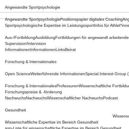
Angewandte Sportpsychologie
Angewandte Sportpsychologie
Positionspapier digitales Coaching
Ang
Sportpsychologische Expertise im Leistungssport
Infos für Athlet*inn
Aus-/Fortbildung
Ausbildung
Fortbildungen für angewandt arbeitende
Supervision/Intervision
Informationen
Informationen
Links
Beirat
Forschung & Internationales
Open Science
Weiterführende Informationen
Special Interest Group
Forschung & Internationales
Professuren
Wissenschaftliche Fortbild
Forschungspreise & -förderung
Nachwuchs
Nachwuchs
Wissenschaftlicher Nachwuchs
Podcast
Gesundheit
Wissensc
Wissenschaftliche Expertise im Bereich Gesundheit
asp-Liste für wissenschaftliche Expertise im Bereich Gesundheit