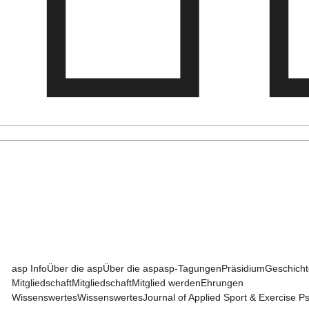
asp Info
Über die asp
Über die asp
asp-Tagungen
Präsidium
Geschicht
Mitgliedschaft
Mitgliedschaft
Mitglied werden
Ehrungen
Wissenswertes
Wissenswertes
Journal of Applied Sport & Exercise P