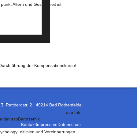
punkt Altern und Gesundheit ist
r Durchführung der Kompensationskurse
Rettbergstr. 2 | 49214 Bad Rothenfelde
asp Info
e der asp
Berufsethik
Kontakt
Impressum
Datenschutz
sychology
Leitlinien und Vereinbarungen