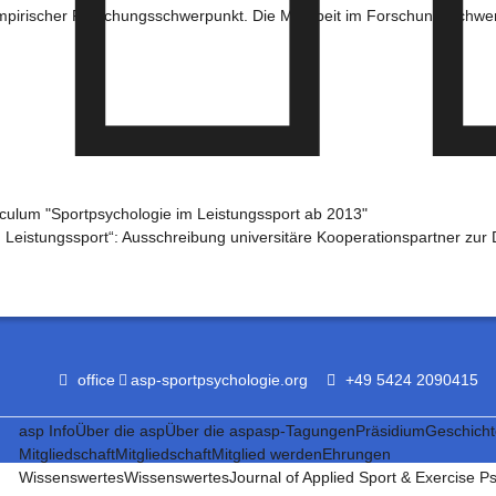
empirischer Forschungsschwerpunkt. Die Mitarbeit im Forschungsschwer
culum "Sportpsychologie im Leistungssport ab 2013"
m Leistungssport“: Ausschreibung universitäre Kooperationspartner zu
office
asp-sportpsychologie.org
+49 5424 2090415
asp Info
Über die asp
Über die asp
asp-Tagungen
Präsidium
Geschicht
Mitgliedschaft
Mitgliedschaft
Mitglied werden
Ehrungen
Wissenswertes
Wissenswertes
Journal of Applied Sport & Exercise P