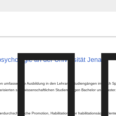
sychologie an der Universität Jena
nen umfassen die Ausbildung in den Lehramtsstudiengängen im Fach 
larisierten sportwissenschaftlichen Studiengängen Bachelor und Master
rdurchschnittliche Promotion, Habilitation oder habilitationsäquivalent