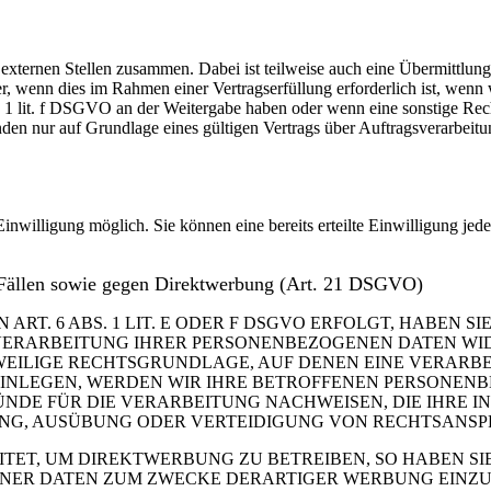
 externen Stellen zusammen. Dabei ist teilweise auch eine Übermittlung
 wenn dies im Rahmen einer Vertragserfüllung erforderlich ist, wenn wi
s. 1 lit. f DSGVO an der Weitergabe haben oder wenn eine sonstige Re
n nur auf Grundlage eines gültigen Vertrags über Auftragsverarbeitun
inwilligung möglich. Sie können eine bereits erteilte Einwilligung jed
 Fällen sowie gegen Direktwerbung (Art. 21 DSGVO)
. 6 ABS. 1 LIT. E ODER F DSGVO ERFOLGT, HABEN SIE
VERARBEITUNG IHRER PERSONENBEZOGENEN DATEN WIDE
EWEILIGE RECHTSGRUNDLAGE, AUF DENEN EINE VERARBE
NLEGEN, WERDEN WIR IHRE BETROFFENEN PERSONENBE
DE FÜR DIE VERARBEITUNG NACHWEISEN, DIE IHRE IN
G, AUSÜBUNG ODER VERTEIDIGUNG VON RECHTSANSPRÜC
T, UM DIREKTWERBUNG ZU BETREIBEN, SO HABEN SIE
ER DATEN ZUM ZWECKE DERARTIGER WERBUNG EINZULEG