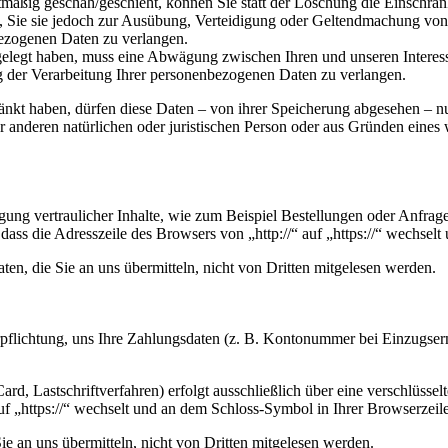
mäßig geschah/geschieht, können Sie statt der Löschung die Einschrän
Sie sie jedoch zur Ausübung, Verteidigung oder Geltendmachung von R
ezogenen Daten zu verlangen.
legt haben, muss eine Abwägung zwischen Ihren und unseren Interess
g der Verarbeitung Ihrer personenbezogenen Daten zu verlangen.
änkt haben, dürfen diese Daten – von ihrer Speicherung abgesehen – n
anderen natürlichen oder juristischen Person oder aus Gründen eines w
ung vertraulicher Inhalte, wie zum Beispiel Bestellungen oder Anfrage
dass die Adresszeile des Browsers von „http://“ auf „https://“ wechsel
en, die Sie an uns übermitteln, nicht von Dritten mitgelesen werden.
erpflichtung, uns Ihre Zahlungsdaten (z. B. Kontonummer bei Einzugser
rd, Lastschriftverfahren) erfolgt ausschließlich über eine verschlüss
auf „https://“ wechselt und an dem Schloss-Symbol in Ihrer Browserzeile
e an uns übermitteln, nicht von Dritten mitgelesen werden.