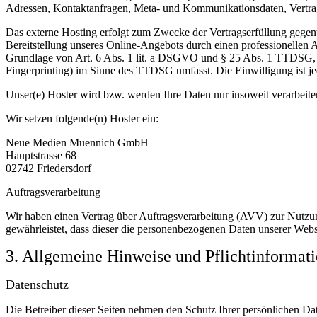
Adressen, Kontaktanfragen, Meta- und Kommunikationsdaten, Vertrags
Das externe Hosting erfolgt zum Zwecke der Vertragserfüllung gegenü
Bereitstellung unseres Online-Angebots durch einen professionellen A
Grundlage von Art. 6 Abs. 1 lit. a DSGVO und § 25 Abs. 1 TTDSG, so
Fingerprinting) im Sinne des TTDSG umfasst. Die Einwilligung ist jed
Unser(e) Hoster wird bzw. werden Ihre Daten nur insoweit verarbeiten
Wir setzen folgende(n) Hoster ein:
Neue Medien Muennich GmbH
Hauptstrasse 68
02742 Friedersdorf
Auftragsverarbeitung
Wir haben einen Vertrag über Auftragsverarbeitung (AVV) zur Nutzung
gewährleistet, dass dieser die personenbezogenen Daten unserer We
3. Allgemeine Hinweise und Pflicht­informat
Datenschutz
Die Betreiber dieser Seiten nehmen den Schutz Ihrer persönlichen Da