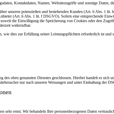
daten, Kontaktdaten, Namen, Websitezugriffe und sonstige Daten, die
ber unseren potenziellen und bestehenden Kunden (Art. 6 Abs. 1 lit. b
nbieter (Art. 6 Abs. 1 lit. f DSGVO). Sofern eine entsprechende Einwil
weit die Einwilligung die Speicherung von Cookies oder den Zugriff 
erzeit widerrufbar.
, wie dies zur Erfüllung seiner Leistungspflichten erforderlich ist un
 des oben genannten Dienstes geschlossen. Hierbei handelt es sich um
bsitebesucher nur nach unseren Weisungen und unter Einhaltung der D
ionen
ten sehr ernst. Wir behandeln Ihre personenbezogenen Daten vertrauli