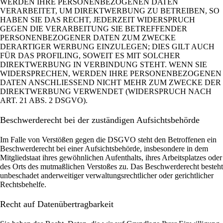
WERDEN IHRE PERSONENBEZOGENEN DATEN
VERARBEITET, UM DIREKTWERBUNG ZU BETREIBEN, SO
HABEN SIE DAS RECHT, JEDERZEIT WIDERSPRUCH
GEGEN DIE VERARBEITUNG SIE BETREFFENDER
PERSONENBEZOGENER DATEN ZUM ZWECKE
DERARTIGER WERBUNG EINZULEGEN; DIES GILT AUCH
FÜR DAS PROFILING, SOWEIT ES MIT SOLCHER
DIREKTWERBUNG IN VERBINDUNG STEHT. WENN SIE
WIDERSPRECHEN, WERDEN IHRE PERSONENBEZOGENEN
DATEN ANSCHLIESSEND NICHT MEHR ZUM ZWECKE DER
DIREKTWERBUNG VERWENDET (WIDERSPRUCH NACH
ART. 21 ABS. 2 DSGVO).
Beschwerde­recht bei der zuständigen Aufsichts­behörde
Im Falle von Verstößen gegen die DSGVO steht den Betroffenen ein
Beschwerderecht bei einer Aufsichtsbehörde, insbesondere in dem
Mitgliedstaat ihres gewöhnlichen Aufenthalts, ihres Arbeitsplatzes oder
des Orts des mutmaßlichen Verstoßes zu. Das Beschwerderecht besteht
unbeschadet anderweitiger verwaltungsrechtlicher oder gerichtlicher
Rechtsbehelfe.
Recht auf Daten­übertrag­barkeit