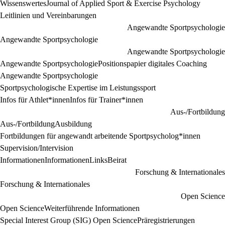
Wissenswertes
Journal of Applied Sport & Exercise Psychology
Leitlinien und Vereinbarungen
Angewandte Sportpsychologie
Angewandte Sportpsychologie
Angewandte Sportpsychologie
Angewandte Sportpsychologie
Positionspapier digitales Coaching
Angewandte Sportpsychologie
Sportpsychologische Expertise im Leistungssport
Infos für Athlet*innen
Infos für Trainer*innen
Aus-/Fortbildung
Aus-/Fortbildung
Ausbildung
Fortbildungen für angewandt arbeitende Sportpsycholog*innen
Supervision/Intervision
Informationen
Informationen
Links
Beirat
Forschung & Internationales
Forschung & Internationales
Open Science
Open Science
Weiterführende Informationen
Special Interest Group (SIG) Open Science
Präregistrierungen