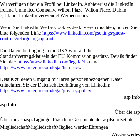
Wir verfügen über ein Profil bei LinkedIn. Anbieter ist die LinkedIn
Ireland Unlimited Company, Wilton Plaza, Wilton Place, Dublin
2, Irland. LinkedIn verwendet Werbecookies.
Wenn Sie LinkedIn-Werbe-Cookies deaktivieren möchten, nutzen Sie
bitte folgenden Link:
https://www.linkedin.com/psettings/guest-
controls/retargeting-opt-out
.
Die Datenübertragung in die USA wird auf die
Standardvertragsklauseln der EU-Kommission gestützt. Details finden
Sie hier:
https://www.linkedin.com/legal/l/dpa
und
https://www.linkedin.com/legal/l/eu-sccs
.
Details zu deren Umgang mit Ihren personenbezogenen Daten
entnehmen Sie der Datenschutzerklärung von LinkedIn:
https://www.linkedin.com/legal/privacy-policy
.
asp Info
asp Info
Über die asp
Über die asp
asp-Tagungen
Präsidium
Geschichte der asp
Berufsethik
Mitgliedschaft
Mitgliedschaft
Mitglied werden
Ehrungen
Wissenswertes