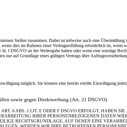
xternen Stellen zusammen. Dabei ist teilweise auch eine Übermittlung 
wenn dies im Rahmen einer Vertragserfüllung erforderlich ist, wenn wir
. 1 lit. f DSGVO an der Weitergabe haben oder wenn eine sonstige Rec
 nur auf Grundlage eines gültigen Vertrags über Auftragsverarbeitung
nwilligung möglich. Sie können eine bereits erteilte Einwilligung jede
Fällen sowie gegen Direktwerbung (Art. 21 DSGVO)
 6 ABS. 1 LIT. E ODER F DSGVO ERFOLGT, HABEN SIE 
ERARBEITUNG IHRER PERSONENBEZOGENEN DATEN WIDER
WEILIGE RECHTSGRUNDLAGE, AUF DENEN EINE VERARBE
LEGEN, WERDEN WIR IHRE BETROFFENEN PERSONENBEZ