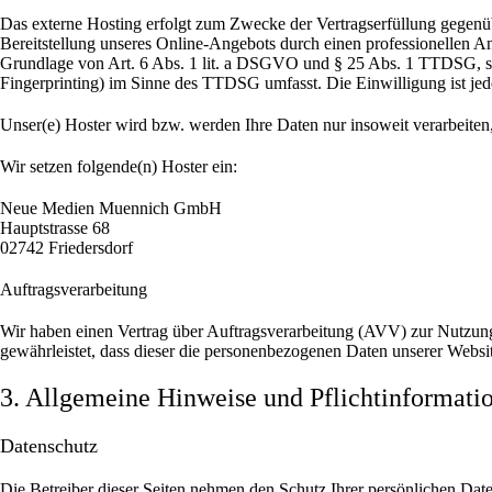
Das externe Hosting erfolgt zum Zwecke der Vertragserfüllung gegenüb
Bereitstellung unseres Online-Angebots durch einen professionellen Anb
Grundlage von Art. 6 Abs. 1 lit. a DSGVO und § 25 Abs. 1 TTDSG, sow
Fingerprinting) im Sinne des TTDSG umfasst. Die Einwilligung ist jede
Unser(e) Hoster wird bzw. werden Ihre Daten nur insoweit verarbeiten,
Wir setzen folgende(n) Hoster ein:
Neue Medien Muennich GmbH
Hauptstrasse 68
02742 Friedersdorf
Auftragsverarbeitung
Wir haben einen Vertrag über Auftragsverarbeitung (AVV) zur Nutzung 
gewährleistet, dass dieser die personenbezogenen Daten unserer Webs
3. Allgemeine Hinweise und Pflicht­informati
Datenschutz
Die Betreiber dieser Seiten nehmen den Schutz Ihrer persönlichen Dat