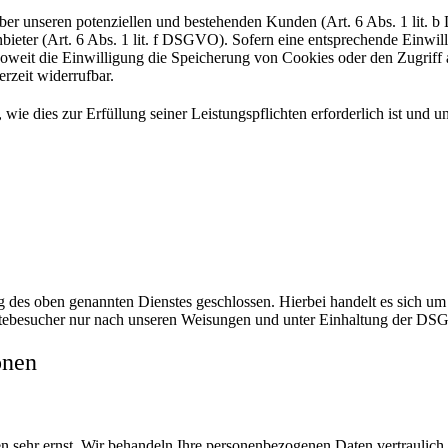
er unseren potenziellen und bestehenden Kunden (Art. 6 Abs. 1 lit. b 
ieter (Art. 6 Abs. 1 lit. f DSGVO). Sofern eine entsprechende Einwilli
eit die Einwilligung die Speicherung von Cookies oder den Zugriff a
rzeit widerrufbar.
 wie dies zur Erfüllung seiner Leistungspflichten erforderlich ist und
des oben genannten Dienstes geschlossen. Hierbei handelt es sich um 
itebesucher nur nach unseren Weisungen und unter Einhaltung der DSG
onen
en sehr ernst. Wir behandeln Ihre personenbezogenen Daten vertraulich