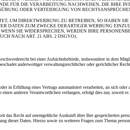
E FÜR DIE VERARBEITUNG NACHWEISEN, DIE IHRE INT
ÜBUNG ODER VERTEIDIGUNG VON RECHTSANSPRÜCHEN (W
T, UM DIREKTWERBUNG ZU BETREIBEN, SO HABEN SIE 
R DATEN ZUM ZWECKE DERARTIGER WERBUNG EINZULEGE
. WENN SIE WIDERSPRECHEN, WERDEN IHRE PERSONEN
 NACH ART. 21 ABS. 2 DSGVO).
chwerderecht bei einer Aufsichtsbehörde, insbesondere in dem Mitglied
schadet anderweitiger verwaltungsrechtlicher oder gerichtlicher Recht
der in Erfüllung eines Vertrags automatisiert verarbeiten, an sich ode
 einen anderen Verantwortlichen verlangen, erfolgt dies nur, soweit es 
eit das Recht auf unentgeltliche Auskunft über Ihre gespeicherten p
hung dieser Daten. Hierzu sowie zu weiteren Fragen zum Thema person