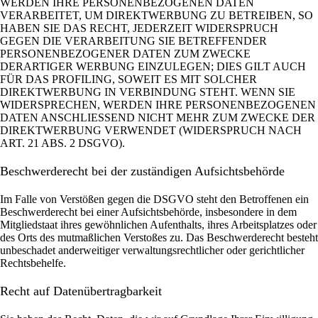
WERDEN IHRE PERSONENBEZOGENEN DATEN
VERARBEITET, UM DIREKTWERBUNG ZU BETREIBEN, SO
HABEN SIE DAS RECHT, JEDERZEIT WIDERSPRUCH
GEGEN DIE VERARBEITUNG SIE BETREFFENDER
PERSONENBEZOGENER DATEN ZUM ZWECKE
DERARTIGER WERBUNG EINZULEGEN; DIES GILT AUCH
FÜR DAS PROFILING, SOWEIT ES MIT SOLCHER
DIREKTWERBUNG IN VERBINDUNG STEHT. WENN SIE
WIDERSPRECHEN, WERDEN IHRE PERSONENBEZOGENEN
DATEN ANSCHLIESSEND NICHT MEHR ZUM ZWECKE DER
DIREKTWERBUNG VERWENDET (WIDERSPRUCH NACH
ART. 21 ABS. 2 DSGVO).
Beschwerde­recht bei der zuständigen Aufsichts­behörde
Im Falle von Verstößen gegen die DSGVO steht den Betroffenen ein
Beschwerderecht bei einer Aufsichtsbehörde, insbesondere in dem
Mitgliedstaat ihres gewöhnlichen Aufenthalts, ihres Arbeitsplatzes oder
des Orts des mutmaßlichen Verstoßes zu. Das Beschwerderecht besteht
unbeschadet anderweitiger verwaltungsrechtlicher oder gerichtlicher
Rechtsbehelfe.
Recht auf Daten­übertrag­barkeit