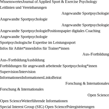
Wissenswertes
Journal of Applied Sport & Exercise Psychology
Leitlinien und Vereinbarungen
Angewandte Sportpsychologie
Angewandte Sportpsychologie
Angewandte Sportpsychologie
Angewandte Sportpsychologie
Positionspapier digitales Coaching
Angewandte Sportpsychologie
Sportpsychologische Expertise im Leistungssport
Infos für Athlet*innen
Infos für Trainer*innen
Aus-/Fortbildung
Aus-/Fortbildung
Ausbildung
Fortbildungen für angewandt arbeitende Sportpsycholog*innen
Supervision/Intervision
Informationen
Informationen
Links
Beirat
Forschung & Internationales
Forschung & Internationales
Open Science
Open Science
Weiterführende Informationen
Special Interest Group (SIG) Open Science
Präregistrierungen