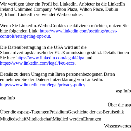
Wir verfügen über ein Profil bei LinkedIn. Anbieter ist die LinkedIn
Ireland Unlimited Company, Wilton Plaza, Wilton Place, Dublin
2, Irland. LinkedIn verwendet Werbecookies.
Wenn Sie LinkedIn-Werbe-Cookies deaktivieren möchten, nutzen Sie
bitte folgenden Link:
https://www.linkedin.com/psettings/guest-
controls/retargeting-opt-out
.
Die Datenübertragung in die USA wird auf die
Standardvertragsklauseln der EU-Kommission gestützt. Details finden
Sie hier:
https://www.linkedin.com/legal/l/dpa
und
https://www.linkedin.com/legal/l/eu-sccs
.
Details zu deren Umgang mit Ihren personenbezogenen Daten
entnehmen Sie der Datenschutzerklärung von LinkedIn:
https://www.linkedin.com/legal/privacy-policy
.
asp Info
asp Info
Über die asp
Über die asp
asp-Tagungen
Präsidium
Geschichte der asp
Berufsethik
Mitgliedschaft
Mitgliedschaft
Mitglied werden
Ehrungen
Wissenswertes