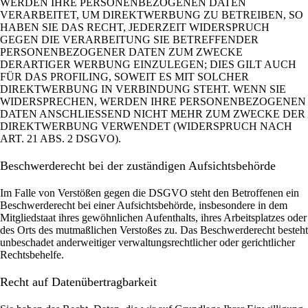
WERDEN IHRE PERSONENBEZOGENEN DATEN
VERARBEITET, UM DIREKTWERBUNG ZU BETREIBEN, SO
HABEN SIE DAS RECHT, JEDERZEIT WIDERSPRUCH
GEGEN DIE VERARBEITUNG SIE BETREFFENDER
PERSONENBEZOGENER DATEN ZUM ZWECKE
DERARTIGER WERBUNG EINZULEGEN; DIES GILT AUCH
FÜR DAS PROFILING, SOWEIT ES MIT SOLCHER
DIREKTWERBUNG IN VERBINDUNG STEHT. WENN SIE
WIDERSPRECHEN, WERDEN IHRE PERSONENBEZOGENEN
DATEN ANSCHLIESSEND NICHT MEHR ZUM ZWECKE DER
DIREKTWERBUNG VERWENDET (WIDERSPRUCH NACH
ART. 21 ABS. 2 DSGVO).
Beschwerde­recht bei der zuständigen Aufsichts­behörde
Im Falle von Verstößen gegen die DSGVO steht den Betroffenen ein
Beschwerderecht bei einer Aufsichtsbehörde, insbesondere in dem
Mitgliedstaat ihres gewöhnlichen Aufenthalts, ihres Arbeitsplatzes oder
des Orts des mutmaßlichen Verstoßes zu. Das Beschwerderecht besteht
unbeschadet anderweitiger verwaltungsrechtlicher oder gerichtlicher
Rechtsbehelfe.
Recht auf Daten­übertrag­barkeit