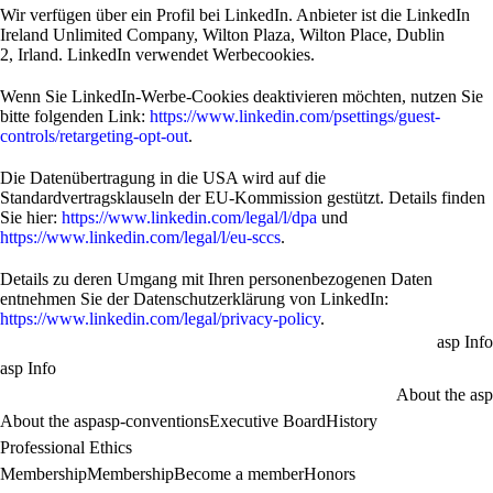
Wir verfügen über ein Profil bei LinkedIn. Anbieter ist die LinkedIn
Ireland Unlimited Company, Wilton Plaza, Wilton Place, Dublin
2, Irland. LinkedIn verwendet Werbecookies.
Wenn Sie LinkedIn-Werbe-Cookies deaktivieren möchten, nutzen Sie
bitte folgenden Link:
https://www.linkedin.com/psettings/guest-
controls/retargeting-opt-out
.
Die Datenübertragung in die USA wird auf die
Standardvertragsklauseln der EU-Kommission gestützt. Details finden
Sie hier:
https://www.linkedin.com/legal/l/dpa
und
https://www.linkedin.com/legal/l/eu-sccs
.
Details zu deren Umgang mit Ihren personenbezogenen Daten
entnehmen Sie der Datenschutzerklärung von LinkedIn:
https://www.linkedin.com/legal/privacy-policy
.
asp Info
asp Info
About the asp
About the asp
asp-conventions
Executive Board
History
Professional Ethics
Membership
Membership
Become a member
Honors