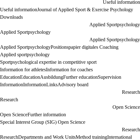
Useful information
Useful information
Journal of Applied Sport & Exercise Psychology
Downloads
Applied Sportpsychology
Applied Sportpsychology
Applied Sportpsychology
Applied Sportpsychology
Positionspapier digitales Coaching
Applied sportpsychology
Sportpsychological expertise in competitive sport
Information for athletes
Information for coaches
Education
Education
Ausbildung
Further education
Supervision
Information
Information
Links
Advisory board
Research
Research
Open Science
Open Science
Further information
Special Interest Group (SIG) Open Science
Research
Research
Departments and Work Units
Method training
International