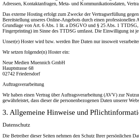
Adressen, Kontaktanfragen, Meta- und Kommunikationsdaten, Vertrags
Das externe Hosting erfolgt zum Zwecke der Vertragserfüllung gegenü
Bereitstellung unseres Online-Angebots durch einen professionellen A
Grundlage von Art. 6 Abs. 1 lit. a DSGVO und § 25 Abs. 1 TTDSG, so
Fingerprinting) im Sinne des TTDSG umfasst. Die Einwilligung ist jed
Unser(e) Hoster wird bzw. werden Ihre Daten nur insoweit verarbeiten
Wir setzen folgende(n) Hoster ein:
Neue Medien Muennich GmbH
Hauptstrasse 68
02742 Friedersdorf
Auftragsverarbeitung
Wir haben einen Vertrag über Auftragsverarbeitung (AVV) zur Nutzung
gewährleistet, dass dieser die personenbezogenen Daten unserer We
3. Allgemeine Hinweise und Pflicht­informat
Datenschutz
Die Betreiber dieser Seiten nehmen den Schutz Ihrer persönlichen Da