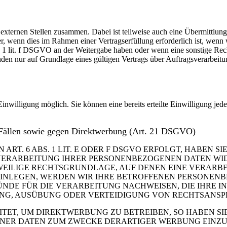
 externen Stellen zusammen. Dabei ist teilweise auch eine Übermittlung
 wenn dies im Rahmen einer Vertragserfüllung erforderlich ist, wenn wi
s. 1 lit. f DSGVO an der Weitergabe haben oder wenn eine sonstige Re
n nur auf Grundlage eines gültigen Vertrags über Auftragsverarbeitun
inwilligung möglich. Sie können eine bereits erteilte Einwilligung jed
 Fällen sowie gegen Direktwerbung (Art. 21 DSGVO)
. 6 ABS. 1 LIT. E ODER F DSGVO ERFOLGT, HABEN SIE
VERARBEITUNG IHRER PERSONENBEZOGENEN DATEN WIDE
EWEILIGE RECHTSGRUNDLAGE, AUF DENEN EINE VERARBE
NLEGEN, WERDEN WIR IHRE BETROFFENEN PERSONENBE
DE FÜR DIE VERARBEITUNG NACHWEISEN, DIE IHRE IN
G, AUSÜBUNG ODER VERTEIDIGUNG VON RECHTSANSPRÜC
T, UM DIREKTWERBUNG ZU BETREIBEN, SO HABEN SIE
ER DATEN ZUM ZWECKE DERARTIGER WERBUNG EINZULEG