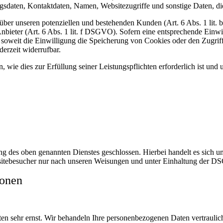
daten, Kontaktdaten, Namen, Websitezugriffe und sonstige Daten, die
ber unseren potenziellen und bestehenden Kunden (Art. 6 Abs. 1 lit. b
nbieter (Art. 6 Abs. 1 lit. f DSGVO). Sofern eine entsprechende Einwil
weit die Einwilligung die Speicherung von Cookies oder den Zugriff 
erzeit widerrufbar.
, wie dies zur Erfüllung seiner Leistungspflichten erforderlich ist un
 des oben genannten Dienstes geschlossen. Hierbei handelt es sich um
bsitebesucher nur nach unseren Weisungen und unter Einhaltung der D
ionen
ten sehr ernst. Wir behandeln Ihre personenbezogenen Daten vertrauli