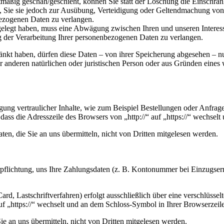
mäßig geschah/geschieht, können Sie statt der Löschung die Einschrän
Sie sie jedoch zur Ausübung, Verteidigung oder Geltendmachung von R
ezogenen Daten zu verlangen.
legt haben, muss eine Abwägung zwischen Ihren und unseren Interess
g der Verarbeitung Ihrer personenbezogenen Daten zu verlangen.
änkt haben, dürfen diese Daten – von ihrer Speicherung abgesehen – n
anderen natürlichen oder juristischen Person oder aus Gründen eines w
ung vertraulicher Inhalte, wie zum Beispiel Bestellungen oder Anfrage
dass die Adresszeile des Browsers von „http://“ auf „https://“ wechsel
en, die Sie an uns übermitteln, nicht von Dritten mitgelesen werden.
erpflichtung, uns Ihre Zahlungsdaten (z. B. Kontonummer bei Einzugser
rd, Lastschriftverfahren) erfolgt ausschließlich über eine verschlüss
auf „https://“ wechselt und an dem Schloss-Symbol in Ihrer Browserzeile
e an uns übermitteln, nicht von Dritten mitgelesen werden.